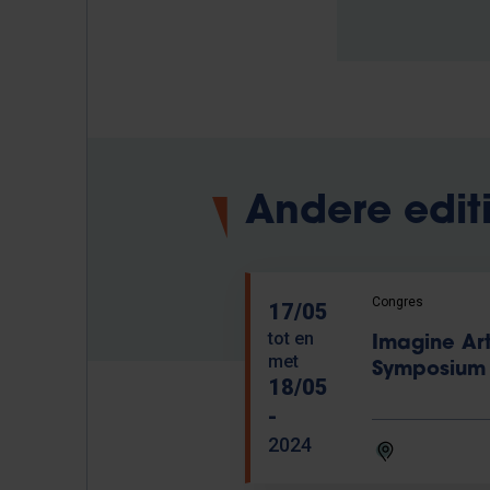
Andere edit
Congres
17/05
tot en
Imagine Ar
met
Symposium
18/05
-
2024