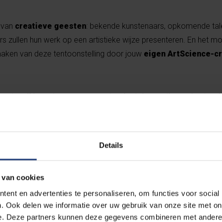
k van
creatieve geesten
: bekende kunstenaars, opkomende tal
zullen hun werk op een artistieke wijze presenteren. En het mo
maken van deze tentoonstelling door jouw
eigen ArtScience-cr
en terwijl je met een open geest en hart de creaties verkent en b
Details
 van cookies
ent en advertenties te personaliseren, om functies voor social
. Ook delen we informatie over uw gebruik van onze site met on
e. Deze partners kunnen deze gegevens combineren met andere i