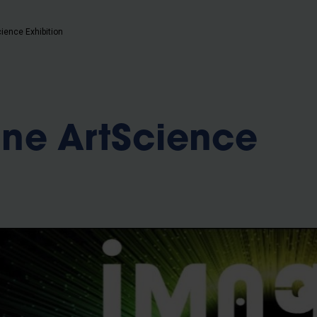
ience Exhibition
ine ArtScience
n