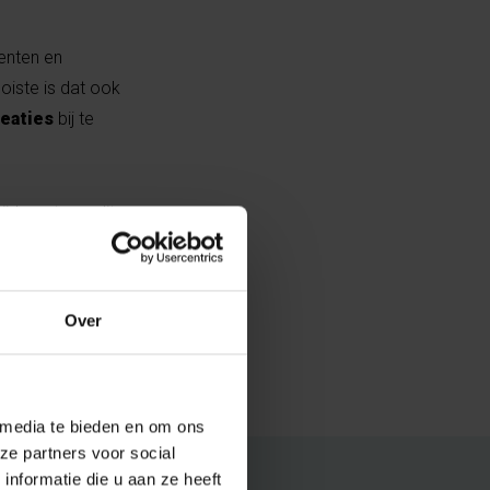
enten en
oiste is dat ook
eaties
bij te
ijdraagt aan dit
Over
 media te bieden en om ons
ze partners voor social
nformatie die u aan ze heeft