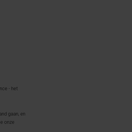
nce - het
hand gaan, en
die onze