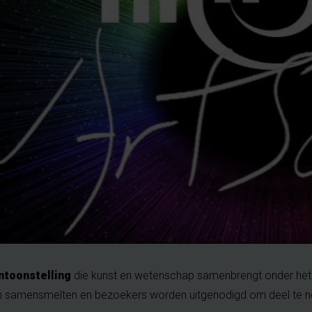
ntoonstelling
die kunst en wetenschap samenbrengt onder het
en samensmelten en bezoekers worden uitgenodigd om deel te 