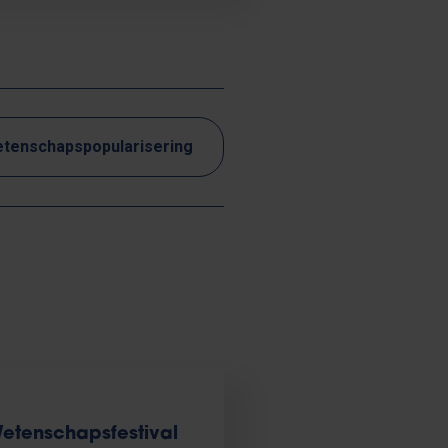
tenschapspopularisering
etenschapsfestival