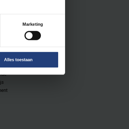
Marketing
het
h
ukken op
Alles toestaan
ende
js
ment