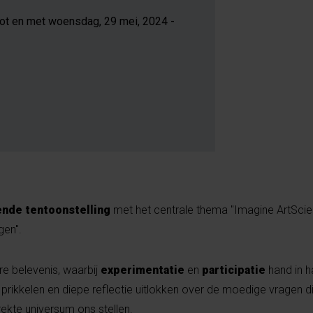
 tot en met woensdag, 29 mei, 2024 -
ende tentoonstelling
met het centrale thema "Imagine ArtScie
gen".
re belevenis, waarbij
experimentatie
en
participatie
hand in 
n prikkelen en diepe reflectie uitlokken over de moedige vragen 
ekte universum ons stellen.