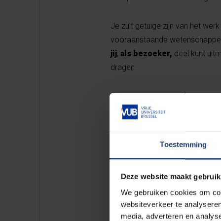
Je zult getuige zijn van het wer
vooraanstaande wetenschappers 
jij
,
als bezoeker,
deel kunt uit
dragen.
Dus kom langs en laat je verrass
bijzondere evenement.
Toestemming
Meer info
Deze website maakt gebruik
We gebruiken cookies om cont
websiteverkeer te analyseren
media, adverteren en analys