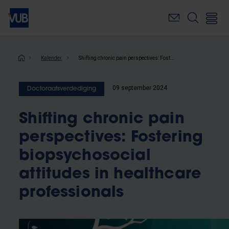
Overslaan
en
naar
de
inhoud
Kruimelpad
Kalender
Shifting chronic pain perspectives: Fostering biopsychosocial attitudes in healthcare professionals
gaan
09 september 2024
Doctoraatsverdediging
Shifting chronic pain
perspectives: Fostering
biopsychosocial
attitudes in healthcare
professionals