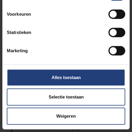
08/02
Openlesdagen
tot en
Voorkeuren
Krokusvakantie 2027 (8
met
tot 12 februari)
12/02
-
Statistieken
2027
Marketing
Openlesdagen
03/11
Openlesdagen
Alles toestaan
tot en
Herfstvakantie 2026 (3
met
tot 6 november)
06/11
Selectie toestaan
-
2026
Weigeren
Doctoraatsverdediging
EXPIRED