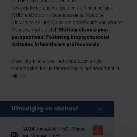
van de graad van Doctor in de
Revalidatiewetenschappen en de Kinesitherapie
(VUB) en Doctor in Sciences de la Motricité
(Université de Liège) van het proefschrift van Wouter
Munneke met de titel "
Shifting chronic pain
perspectives: Fostering biopsychosocial
attitudes in healthcare professionals".
Meer informatie over het onderzoek en de
onderzoeker kan je terugvinden in het document in
bijlage.
Uitnodiging en abstract
2024_Invitation_PhD_Munne
ke_Wouter_1.pdf