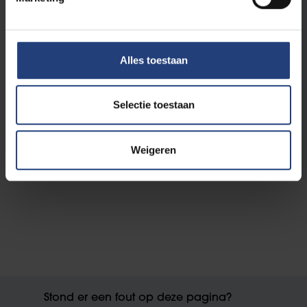
Schrijf in en volg de live
stream via Teams
Alles toestaan
De lezing word live gestreamd via Teams. De
link wordt opgestuurd naar iedereen die 48
Selectie toestaan
uur op voorhand heeft geregistreerd met een
mail naar
wouter.de.rycke@vub.be
.
Weigeren
Stond er een fout op deze pagina?