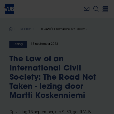
Overslaan
en
naar
de
inhoud
Kruimelpad
Kalender
The Law of an International Civil Society: The Road Not Taken - lezing door Martti Koskenniemi
gaan
15 september 2023
Lezing
The Law of an
International Civil
Society: The Road Not
Taken - lezing door
Martti Koskenniemi
Op vrijdag 15 september, om 9u30, geeft VUB