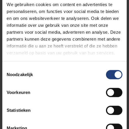
We gebruiken cookies om content en advertenties te
het mogelijk om deze boodschap beter te
personaliseren, om functies voor social media te bieden
verspreiden. Een ganse nieuwe reeks aan actoren
en om ons websiteverkeer te analyseren. Ook delen we
begon na te denken over hoe het internationaal recht
informatie over uw gebruik van onze site met onze
verbeterd kon worden, los van de regering en de
partners voor social media, adverteren en analyse. Deze
hoge diplomatie. Hun ideaal was die van vrede door
partners kunnen deze gegevens combineren met andere
recht.
informatie die u aan ze heeft verstrekt of die ze hebben
verzameld op basis van uw gebruik van hun services.
Ons symposium onderzoekt de juridische
verbeelding van gewone advocaten, filantropen,
Toestemmingsselectie
economen, feministen, nationalisten, en pacifisten.
Noodzakelijk
Samen vormden zij een mondige
burgermaatschappij. In zijn publieke openingslezing
zal professor Koskenniemi ingaan op deze kwesties.
Voorkeuren
Welke wegen werden niet genomen?
Statistieken
Marketing