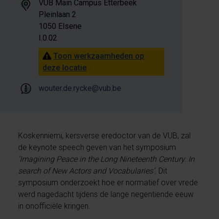
VUB Main Campus Etterbeek
Pleinlaan 2
1050 Elsene
I.0.02
Toon werkzaamheden op
deze locatie
wouter.de.rycke@vub.be
Koskenniemi, kersverse eredoctor van de VUB, zal
de keynote speech geven van het symposium
‘Imagining Peace in the Long Nineteenth Century.
In
search of New Actors and Vocabularies’.
Dit
symposium onderzoekt hoe er normatief over vrede
werd nagedacht tijdens de lange negentiende eeuw
in onofficiële kringen.