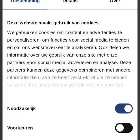
Toestemming
Details
Over
Praktisch
Deze website maakt gebruik van cookies
We gebruiken cookies om content en advertenties te
vrijdag, 19 april, 2024 - 10:00 tot
personaliseren, om functies voor social media te bieden
16:00
en om ons websiteverkeer te analyseren. Ook delen we
VUB Main Campus Etterbeek
informatie over uw gebruik van onze site met onze
Pleinlaan 2
partners voor social media, adverteren en analyse. Deze
1050 Elsene
partners kunnen deze gegevens combineren met andere
promotiezaal vub
informatie die u aan ze heeft verstrekt of die ze hebben
Toon werkzaamheden op
verzameld op basis van uw gebruik van hun services.
deze locatie
Toestemmingsselectie
50
Noodzakelijk
Inschrijving tot
19 april 2024
Voorkeuren
Alef@vub.be