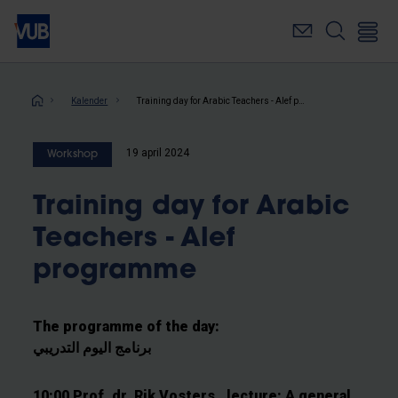
Overslaan
en
naar
de
inhoud
Kruimelpad
Kalender
Training day for Arabic Teachers - Alef programme
gaan
19 april 2024
Workshop
Training day for Arabic
Teachers - Alef
programme
The programme of the day:
برنامج اليوم التدريبي
10:00 Prof. dr. Rik Vosters, lecture: A general