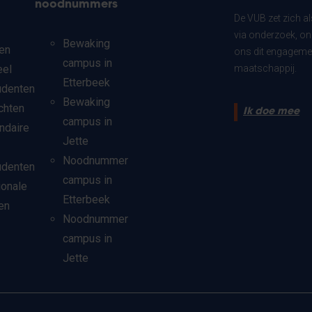
noodnummers
De VUB zet zich a
via onderzoek, on
Bewaking
en
ons dit engagemen
campus in
eel
maatschappij.
Etterbeek
udenten
Bewaking
chten
Ik doe mee
campus in
ndaire
Jette
Noodnummer
udenten
campus in
ionale
Etterbeek
en
Noodnummer
campus in
Jette