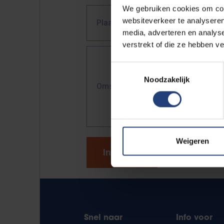
We gebruiken cookies om cont
websiteverkeer te analyseren
Plaats defect
media, adverteren en analys
verstrekt of die ze hebben v
Toestemmingsselectie
Noodzakelijk
Omschrijf kort en bondig het defe
Weigeren
Snel naar
Info voor