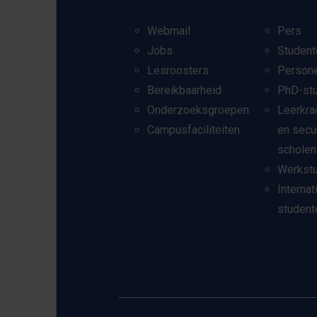
Webmail
Pers
Jobs
Student
Lesroosters
Person
Bereikbaarheid
PhD-st
Onderzoeksgroepen
Leerkra
Campusfaciliteiten
en secu
scholen
Werkst
Internat
student