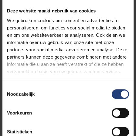
Deze website maakt gebruik van cookies
Ik ga akkoord met art. 72 van het Onderwijs- en
Examenreglement: terugbetaling van het studiegeld
We gebruiken cookies om content en advertenties te
bij stopzetten van de opleiding
personaliseren, om functies voor social media te bieden
en om ons websiteverkeer te analyseren. Ook delen we
Ik weet dat een uitschrijving gevolgen kan hebben op
mijn leerkrediet
informatie over uw gebruik van onze site met onze
partners voor social media, adverteren en analyse. Deze
Ik weet dat een uitschrijving gevolgen kan hebben
partners kunnen deze gegevens combineren met andere
voor het recht op kinderbijslag en de studietoelage
informatie die u aan ze heeft verstrekt of die ze hebben
van de Vlaamse overheid
verzameld op basis van uw gebruik van hun services.
VRAGENLIJST
Toestemmingsselectie
STOPZETTEN
Noodzakelijk
STUDIES
Voorkeuren
Via deze vragen willen we graag informeren naar
jouw reden(en) voor stopzetting. Dit is belangrijke
Statistieken