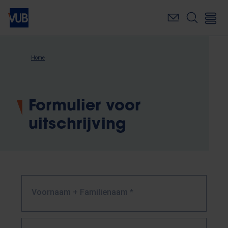
Overslaan
en
naar
de
inhoud
Kruimelpad
Home
gaan
Formulier voor
uitschrijving
Voornaam + Familienaam
*