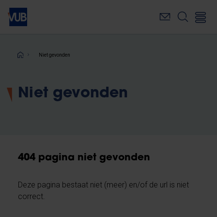
Overslaan
en
naar
de
inhoud
Kruimelpad
Niet gevonden
gaan
Niet gevonden
404 pagina niet gevonden
Deze pagina bestaat niet (meer) en/of de url is niet
correct.