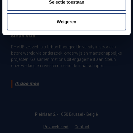
Selectie toestaan
Noodnummer campus in Jette
Weigeren
Steun VUB
De VUB zet zich als Urban Engaged University in voor een
betere wereld via onderzoek, onderwijs en maatschappelijke
projecten. Ga samen met ons dit engagement aan. Steun
onze werking en investeer mee in de maatschappij.
Ik doe mee
Pleinlaan 2 - 1050 Brussel - België
Privacybeleid
Contact