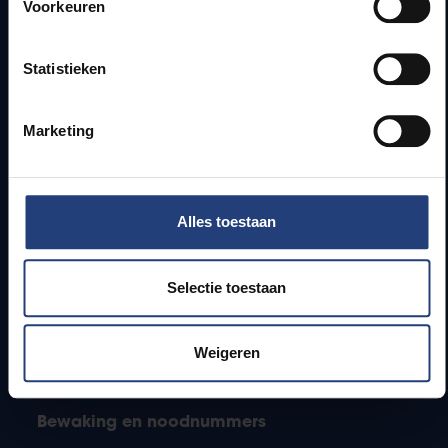
Voorkeuren
Jobs
Lesroosters
Statistieken
Bereikbaarheid
Onderzoeksgroepen
Campusfaciliteiten
Marketing
Info voor
Alles toestaan
Pers
Studenten
Personeel
Selectie toestaan
PhD-studenten
Leerkrachten en secundaire scholen
Werkstudenten
Weigeren
Internationale studenten
Bewaking en noodnummers