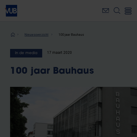
Overslaan
en
naar
de
inhoud
Kruimelpad
Nieuwsoverzicht
100 jaar Bauhaus
gaan
17 maart 2020
In de media
100 jaar Bauhaus