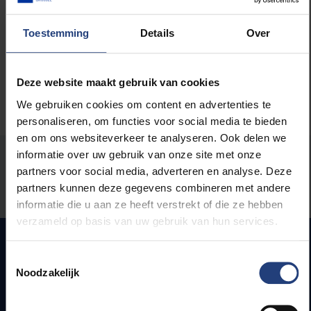
Kunst en cultuur
Toestemming
Details
Over
Deze website maakt gebruik van cookies
We gebruiken cookies om content en advertenties te
personaliseren, om functies voor social media te bieden
en om ons websiteverkeer te analyseren. Ook delen we
informatie over uw gebruik van onze site met onze
Stond er een fout op deze pagina?
partners voor social media, adverteren en analyse. Deze
partners kunnen deze gegevens combineren met andere
Laat het ons weten
informatie die u aan ze heeft verstrekt of die ze hebben
verzameld op basis van uw gebruik van hun services.
Toestemmingsselectie
Noodzakelijk
Snel naar
Webmail