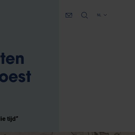
NL
ten
oest
e tijd”