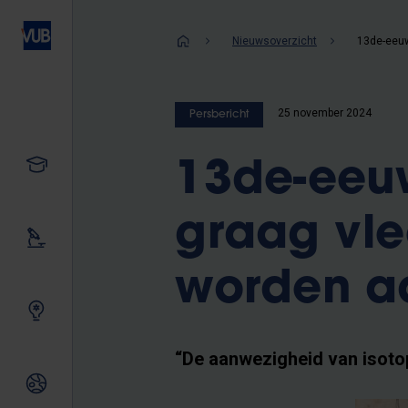
Overslaan
en
Kruimelpad
Nieuwsoverzicht
naar
de
inhoud
25 november 2024
Persbericht
gaan
Studeren
13de-eeuw
graag vle
Ons onderzoek
worden a
Samen innoveren
“De aanwezigheid van isotope
Internationale relaties