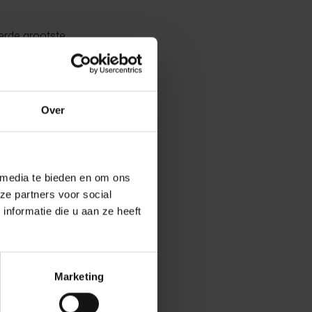
derde grootste
De Sint-
ral mensen uit
de stad geboren.
Over
is tussen
merkelijk dat,
s ondanks de
e stad heeft
 media te bieden en om ons
ze partners voor social
nformatie die u aan ze heeft
de juiste
igheid van die
even info over
Marketing
gt veel over de
n via het