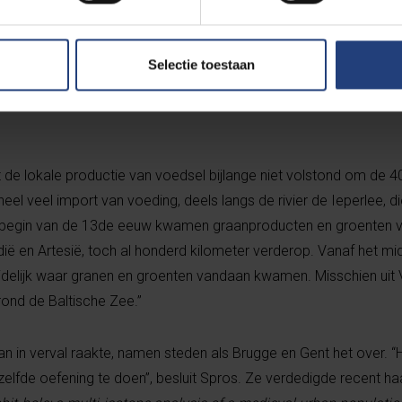
en tot slot geven een beeld van de herkomst van de plantaardig
4de eeuw en geeft ook aanwijzingen over waar ze mogelijk buite
Selectie toestaan
ie in de kerk zelf begraven lagen, een aanzienlijk rijker proteïne
et kerkhof waren bijgezet en dat het dieet van de mannen eiwitri
t de lokale productie van voedsel bijlange niet volstond om de 
eel veel import van voeding, deels langs de rivier de Ieperlee, d
et begin van de 13de eeuw kwamen graanproducten en groenten v
rdië en Artesië, toch al honderd kilometer verderop. Vanaf het m
delijk waar granen en groenten vandaan kwamen. Misschien uit 
rond de Baltische Zee.”
an in verval raakte, namen steden als Brugge en Gent het over. “
zelfde oefening te doen”, besluit Spros. Ze verdedigde recent h