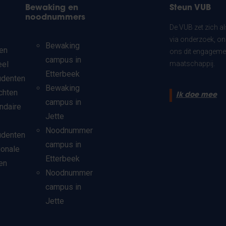
Bewaking en
Steun VUB
noodnummers
De VUB zet zich a
via onderzoek, on
Bewaking
en
ons dit engagemen
campus in
eel
maatschappij.
Etterbeek
udenten
Bewaking
chten
Ik doe mee
campus in
ndaire
Jette
Noodnummer
udenten
campus in
ionale
Etterbeek
en
Noodnummer
campus in
Jette