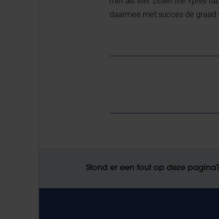
met als titel:
Down the Ypres rabb
daarmee met succes de graad van
Stond er een fout op deze pagina