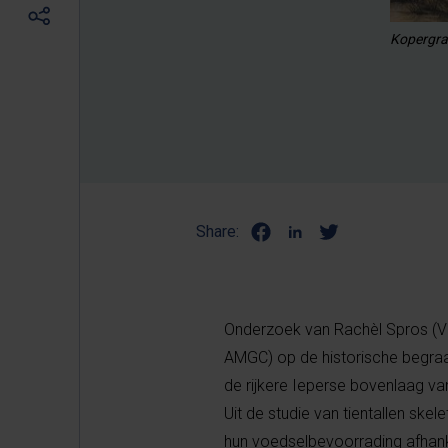
Kopergrav
Share:
Onderzoek van Rachèl Spros (V
AMGC) op de historische begraafp
de rijkere Ieperse bovenlaag v
Uit de studie van tientallen ske
hun voedselbevoorrading afhank