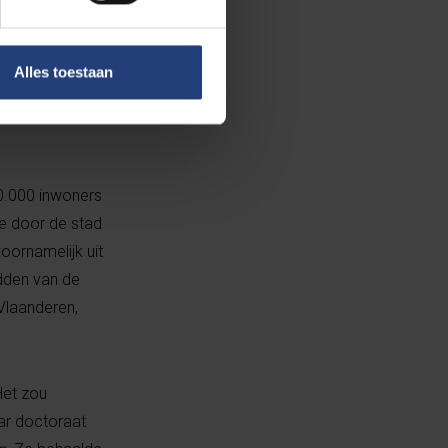
e voeding van
n Ieper nog zoal
Alles toestaan
ndieet hadden
jker was dan dat
40.000 inwoners
ie door de stad
oornamelijk uit
idden van de
Vlaanderen,
Het zou
aar doctoraat