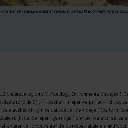
ure met een vogelperspectief van Ieper, gemaakt door Hiëronymus Cock i
UB-onderzoeksgroep Archaeology, Environmental Changes & Ge
laats rond de Sint-Niklaaskerk in Ieper werpt nieuw licht op de 
an de stadsbevolking in de periode van de vroege 13de tot midd
letstalen blijkt dat de Ieperlingen nogal honkvast waren, maar ze 
elijk waren van producenten die op respectabele afstand woon