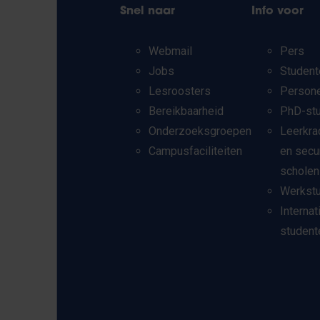
Snel naar
Info voor
Webmail
Pers
Jobs
Student
Lesroosters
Person
Bereikbaarheid
PhD-st
Onderzoeksgroepen
Leerkra
Campusfaciliteiten
en secu
scholen
Werkst
Internat
student