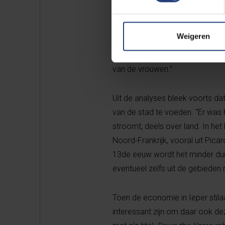
drinkwater. De strontium-isotop
de Ieperlingen uit de 13de en 1
Weigeren
hebben geleefd. We zien dat zij d
dan mensen die in de rand van h
van de vrouwen.”
Uit de analyses bleek voorts da
van de stad te voeden. “Er was h
stroomt, deels over land. In h
Noord-Frankrijk, vooral uit Pica
13de eeuw wordt het minder dui
eventueel zelfs uit de gebieden 
Toen de economie in Ieper stila
interessant zijn om daar ook de