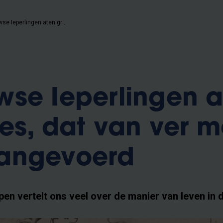
13de-eeuwse Ieperlingen aten graag vlees, dat van ver moest worden aangevoerd
se Ieperlingen a
es, dat van ver m
angevoerd
n vertelt ons veel over de manier van leven in di