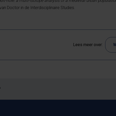
it-hole: a multi-isotope analysis of a medieval urban populatio
 Doctor in de Interdisciplinaire Studies.
Lees meer over:
W
?