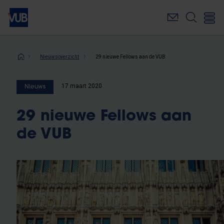
Overslaan
en
naar
de
inhoud
Kruimelpad
Nieuwsoverzicht
29 nieuwe Fellows aan de VUB
gaan
17 maart 2020
Nieuws
29 nieuwe Fellows aan
de VUB