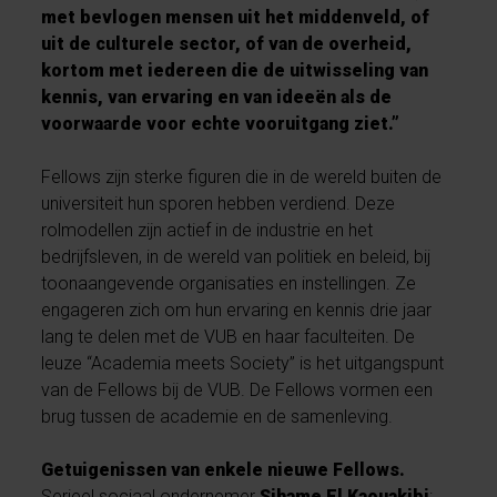
met bevlogen mensen uit het middenveld, of
uit de culturele sector, of van de overheid,
kortom met iedereen die de uitwisseling van
kennis, van ervaring en van ideeën als de
voorwaarde voor echte vooruitgang ziet.”
Fellows zijn sterke figuren die in de wereld buiten de
universiteit hun sporen hebben verdiend. Deze
rolmodellen zijn actief in de industrie en het
bedrijfsleven, in de wereld van politiek en beleid, bij
toonaangevende organisaties en instellingen. Ze
engageren zich om hun ervaring en kennis drie jaar
lang te delen met de VUB en haar faculteiten. De
leuze “Academia meets Society” is het uitgangspunt
van de Fellows bij de VUB. De Fellows vormen een
brug tussen de academie en de samenleving.
Getuigenissen van enkele nieuwe Fellows.
Serieel sociaal ondernemer
Sihame El Kaouakibi
: