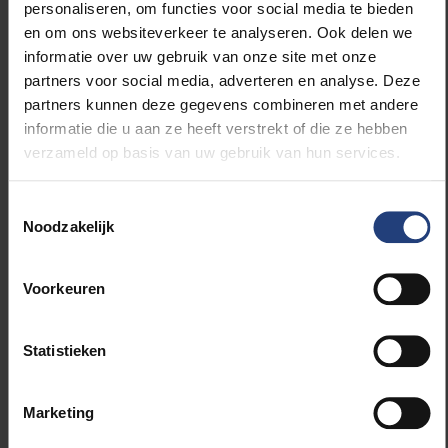
personaliseren, om functies voor social media te bieden
Europarlementariër
Lieve Wierinck
: "Ik ben ervan
en om ons websiteverkeer te analyseren. Ook delen we
overtuigd dat onze maatschappij meer dan ooit
informatie over uw gebruik van onze site met onze
behoefte heeft aan onbevooroordeelde, vrije
partners voor social media, adverteren en analyse. Deze
denkende professionals.”
partners kunnen deze gegevens combineren met andere
informatie die u aan ze heeft verstrekt of die ze hebben
De namen van alle 29 nieuwe VUB Fellows:
verzameld op basis van uw gebruik van hun services.
Yves Goldstein - Nic Van der Marliere - Marc De
Groote - Muzaffer Güler - Ali Mohammadi - Michael
Toestemmingsselectie
Peeters - Chantal Cooreman - Sven Gatz - Jacky
Noodzakelijk
Goris - Patrick Van Kerckhove - Michel De Gols - Erik
Derycke - Chris Reniers - Veronique Feipel - Ghislain
Voorkeuren
Decadt - Frank De Winne - Frank Vandendriessche -
André Céron - Tamara De Bruecker - Ann Peuteman -
Frank Van Massenhove - Vincent Verouden -
Statistieken
Lutgarde Buydens - Paul Callewaert - Pim Drinkenburg
- Karine Moykens - Bilal Benyaich - Sihame El
Marketing
Kaouakibi - Lieve Wierinck.