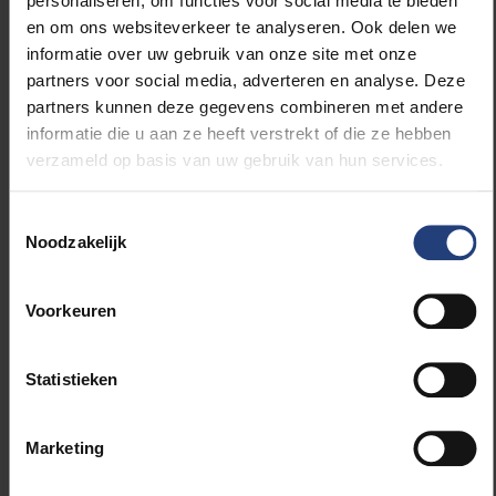
personaliseren, om functies voor social media te bieden
een lekker en duurzaam alternatief voor het eeuwige
en om ons websiteverkeer te analyseren. Ook delen we
jupke of glaasje witroodrosé. Noteer ook maar dat
informatie over uw gebruik van onze site met onze
het geen exclusief mannelijk clubje is, de laatste drie
partners voor social media, adverteren en analyse. Deze
voorzitters waren van vrouwelijke kunne.
partners kunnen deze gegevens combineren met andere
informatie die u aan ze heeft verstrekt of die ze hebben
verzameld op basis van uw gebruik van hun services.
De dag van het bier is er niet enkel voor studenten
Toestemmingsselectie
Noodzakelijk
hoor: ook proffen, assistenten en administratief
personeel zijn welkom, hoe meer proevers hoe beter
de conclusie! Eén enkele voetnoot nog: de vereniging
Voorkeuren
heeft sinds jaar en dag nood aan een opslagplaats,
liefst donker en koel. Aandachtspint voor de
Studentenraad.
Statistieken
Marketing