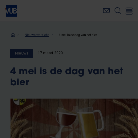
Overslaan
en
naar
de
inhoud
Kruimelpad
Nieuwsoverzicht
4 mei is de dag van het bier
gaan
17 maart 2020
Nieuws
4 mei is de dag van het
bier