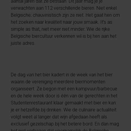
aantal jaren dat ze bestaan. Dit jaar mag je je
verwachten aan 112 verschillende bieren. Niet enkel
Belgische; chauvinistisch zijn ze niet. Het gaat hen om
het zoeken naar kwaliteit naar jouw smaak. It’s as
simple as that, niet meer niet minder. Wie de rijke
Belgische biercultuur verkennen wil is bij hen aan het
juiste adres.
De dag van het bier kadert in de week van het bier
waarin de vereniging meerdere biermomenten
organiseert. Ze begon met een kampvuur/barbecue
en de hele week door is één van de gerechten in het
Studentenrestaurant klaar gemaakt met bier en kan
je er hetzelfde bij drinken. Wie de culinaire actualiteit
volgt weet al langer dat wijn afgedaan heeft als
exclusief gezelschap bij het betere bord. En dan mag
het niet verbazen dat voornamelijk de Belgische