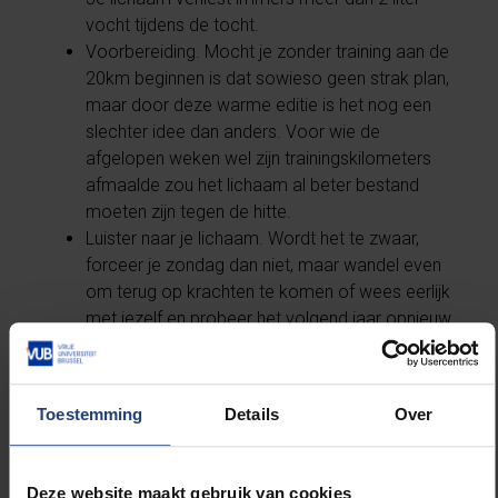
vocht tijdens de tocht.
Voorbereiding. Mocht je zonder training aan de
20km beginnen is dat sowieso geen strak plan,
maar door deze warme editie is het nog een
slechter idee dan anders. Voor wie de
afgelopen weken wel zijn trainingskilometers
afmaalde zou het lichaam al beter bestand
moeten zijn tegen de hitte.
Luister naar je lichaam. Wordt het te zwaar,
forceer je zondag dan niet, maar wandel even
om terug op krachten te komen of wees eerlijk
met jezelf en probeer het volgend jaar opnieuw.
Draag een hoofddeksel. Cliché, maar o zo
belangrijk.
Toestemming
Details
Over
Succes allemaal!
Deze website maakt gebruik van cookies