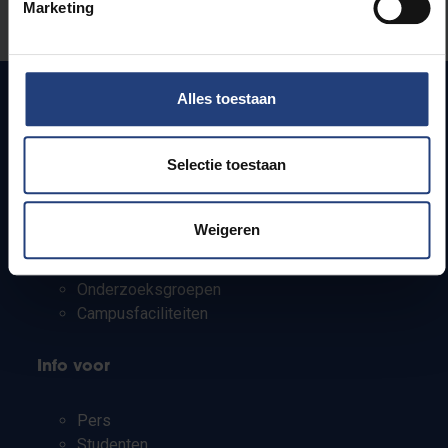
Marketing
Laat het ons weten
Alles toestaan
Snel naar
Selectie toestaan
Webmail
Jobs
Weigeren
Lesroosters
Bereikbaarheid
Onderzoeksgroepen
Campusfaciliteiten
Info voor
Pers
Studenten