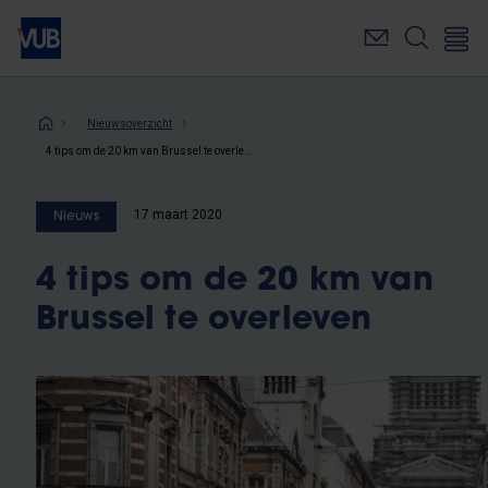
Overslaan
en
naar
de
inhoud
Kruimelpad
Nieuwsoverzicht
gaan
4 tips om de 20 km van Brussel te overleven
17 maart 2020
Nieuws
4 tips om de 20 km van
Brussel te overleven