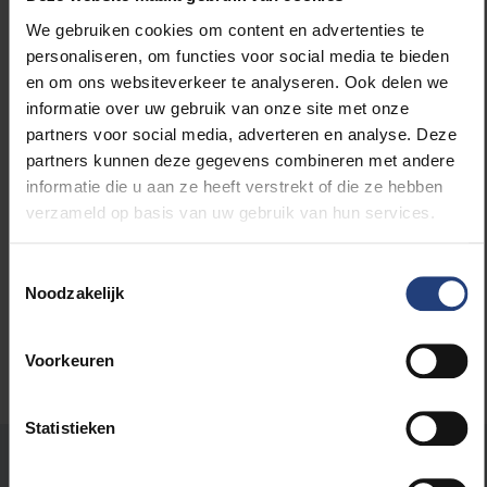
We gebruiken cookies om content en advertenties te
personaliseren, om functies voor social media te bieden
Lees meer over:
en om ons websiteverkeer te analyseren. Ook delen we
informatie over uw gebruik van onze site met onze
weKONEKT
partners voor social media, adverteren en analyse. Deze
partners kunnen deze gegevens combineren met andere
informatie die u aan ze heeft verstrekt of die ze hebben
Sport
verzameld op basis van uw gebruik van hun services.
Kunst en cultuur
Toestemmingsselectie
Noodzakelijk
Voorkeuren
Statistieken
Stond er een fout op deze pagina?