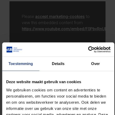
Please
accept marketing-cookies
to
view this embedded content from
https://www.youtube.com/embed/F0PbvRnUlsI
Fysica Nobelprijswinnaar Brian Schmidt is een van
Toestemming
Details
Over
die feestvierders: “50 jaar is uiteraard kort, maar denk
toch maar terug aan alle fantastische dingen die jullie
de voorbije 50 jaar hebben verwezenlijkt en de
Deze website maakt gebruik van cookies
komende 50, of liever 500 zullen verwezenlijken”.
We gebruiken cookies om content en advertenties te
personaliseren, om functies voor social media te bieden
Brian Schmidt won in 2011 de Nobelprijs Fysica voor
en om ons websiteverkeer te analyseren. Ook delen we
zijn ontdekking van
de versnellende expansie van het
informatie over uw gebruik van onze site met onze
heelal door observaties van verre supernovae.
partners voor social media, adverteren en analyse. Deze