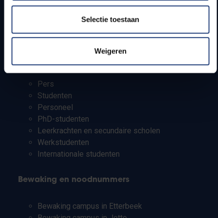
Bereikbaarheid
Selectie toestaan
Onderzoeksgroepen
Campusfaciliteiten
Weigeren
Info voor
Pers
Studenten
Personeel
PhD-studenten
Leerkrachten en secundaire scholen
Werkstudenten
Internationale studenten
Bewaking en noodnummers
Bewaking campus in Etterbeek
Bewaking campus in Jette