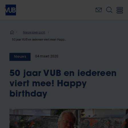
Overslaan
en
naar
de
inhoud
Kruimelpad
Nieuwsoverzicht
gaan
50 jaar VUB en iedereen viert mee! Happy birthday
04 maart 2020
Nieuws
50 jaar VUB en iedereen
viert mee! Happy
birthday