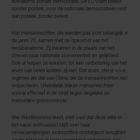
liberalisme zonder democratie. De EU voert beleid
zonder politiek, voor de nationale democratieën rest
dan politiek zonder beleid.
Hun mensenrechten: die werden pas echt belangrijk in
de jaren 70, samen met de opkomst van het
neoliberalisme. Zij kwamen in de plaats van het
streven naar nationale soevereiniteit en gelijkheid.
Ook al helpen ze enkelen, tot een verbetering van het
leven van velen leidden zij niet. Dat doen, stel je voor,
regimes als dat van China, die de mensenrechten niet
respecteren. Uiteindelijk blijken mensenrechten
vooral effectief in de strijd tegen degelijke en
menselijke grenscontrole.
Wie Westlessness leest, stelt vast dat deze elite-in-
het-nauw enthousiast blijft over haar
verwezenlijkingen, rücksichtlos nostalgisch terugblikt
op de tijd toen zij geen weerstand ondervond, ons