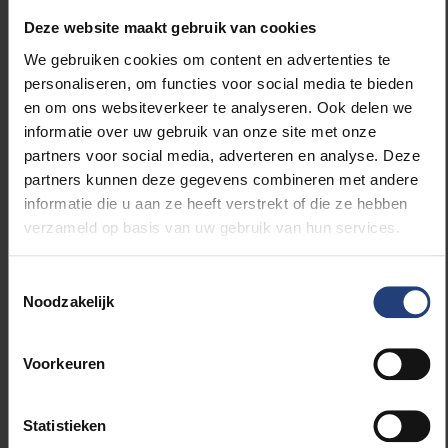
zij geen weerstand
Deze website maakt gebruik van cookies
ondervond.
We gebruiken cookies om content en advertenties te
personaliseren, om functies voor social media te bieden
en om ons websiteverkeer te analyseren. Ook delen we
informatie over uw gebruik van onze site met onze
partners voor social media, adverteren en analyse. Deze
partners kunnen deze gegevens combineren met andere
De universele waarden waarvan sprake zijn immers
informatie die u aan ze heeft verstrekt of die ze hebben
de hunne. De inleiding tot de conferentie somt ze
verzameld op basis van uw gebruik van hun services.
zelfs niet op, maar zegt meteen waar het op staat:
liberale democratie, markteconomie en
Toestemmingsselectie
mensenrechten. Over de laatste halve eeuw maakte
Noodzakelijk
de stam duidelijk wat ze daar precies onder verstaat.
Voorkeuren
Hun markteconomie: staten worden getrivialiseerd.
Landen moeten wedijveren om bedrijven en
investeringen aan te trekken. Dat leidt tot een
Statistieken
drastische verlaging van de bedrijfsbelastingen. In de