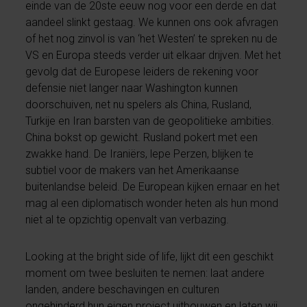
einde van de 20ste eeuw nog voor een derde en dat
aandeel slinkt gestaag. We kunnen ons ook afvragen
of het nog zinvol is van ‘het Westen’ te spreken nu de
VS en Europa steeds verder uit elkaar drijven. Met het
gevolg dat de Europese leiders de rekening voor
defensie niet langer naar Washington kunnen
doorschuiven, net nu spelers als China, Rusland,
Turkije en Iran barsten van de geopolitieke ambities.
China bokst op gewicht. Rusland pokert met een
zwakke hand. De Iraniërs, lepe Perzen, blijken te
subtiel voor de makers van het Amerikaanse
buitenlandse beleid. De European kijken ernaar en het
mag al een diplomatisch wonder heten als hun mond
niet al te opzichtig openvalt van verbazing.
Looking at the bright side of life, lijkt dit een geschikt
moment om twee besluiten te nemen: laat andere
landen, andere beschavingen en culturen
ongehinderd hun eigen project uitbouwen en laten wij