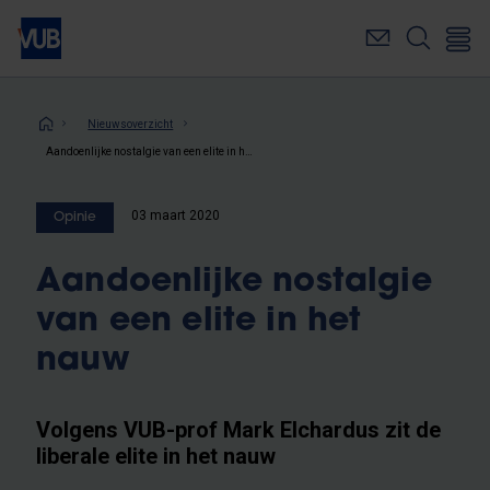
Overslaan
en
naar
de
inhoud
Kruimelpad
Nieuwsoverzicht
gaan
Aandoenlijke nostalgie van een elite in het nauw
03 maart 2020
Opinie
Aandoenlijke nostalgie
van een elite in het
nauw
Volgens VUB-prof Mark Elchardus zit de
liberale elite in het nauw