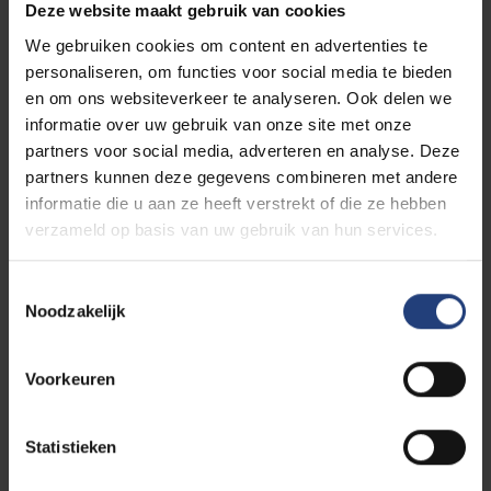
Deze website maakt gebruik van cookies
naam mag schrijven, is die van het
“Topsport en
We gebruiken cookies om content en advertenties te
Studie”-programma
waartoe hij in 1988 het initiatief
personaliseren, om functies voor social media te bieden
nam. Het programma werd door alle andere
en om ons websiteverkeer te analyseren. Ook delen we
universiteiten en hogescholen overgenomen en
informatie over uw gebruik van onze site met onze
opgenomen in het Vlaamse topsportbeleid.
partners voor social media, adverteren en analyse. Deze
partners kunnen deze gegevens combineren met andere
Paul De Knop was zelf op en top sportman. Tegen
informatie die u aan ze heeft verstrekt of die ze hebben
het einde van zijn rectorschap leverde hij zelf een
verzameld op basis van uw gebruik van hun services.
topsportprestatie door mee
de vlag van de VUB op
de top van Mount Everest
te helpen planten. In zijn
Toestemmingsselectie
vrije tijd deed hij aan triatlon, zwemmen, maar vooral
Noodzakelijk
fietsen. Hij fietste soms in het gezelschap van politici
en bestuurders om op die manier zijn projecten
sneller te kunnen realiseren. Werk en vrije tijd lagen
Voorkeuren
nooit echt ver uiteen. Op beide gebieden legde hij
‘telkens de lat een stukje hoger’, zoals hij zelf zei. Hij
Statistieken
was ook altijd van de partij wanneer de VUB deelnam
aan de 1.000 kilometer fietsen voor Kom Op Tegen