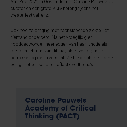
Aan Zee 2021 in Oostende met Caroline Pauwels als
curator én een grote VUB-inbreng tijdens het
theaterfestival, enz.
Ook hoe ze omging met haar slepende ziekte, liet
niemand onberoerd. Na het vroegtijdig en
noodgedwongen neerleggen van haar functie als
rector in februari van dit jaar, bleef ze nog actief
betrokken bij de universiteit. Ze hield zich met name
bezig met ethische en reflectieve thema’s.
Caroline Pauwels
Academy of Critical
Thinking (PACT)