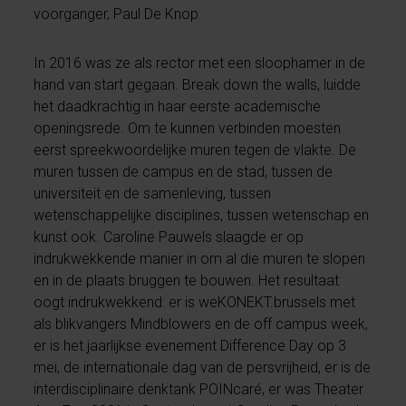
voorganger, Paul De Knop.
In 2016 was ze als rector met een sloophamer in de
hand van start gegaan. Break down the walls, luidde
het daadkrachtig in haar eerste academische
openingsrede. Om te kunnen verbinden moesten
eerst spreekwoordelijke muren tegen de vlakte. De
muren tussen de campus en de stad, tussen de
universiteit en de samenleving, tussen
wetenschappelijke disciplines, tussen wetenschap en
kunst ook. Caroline Pauwels slaagde er op
indrukwekkende manier in om al die muren te slopen
en in de plaats bruggen te bouwen. Het resultaat
oogt indrukwekkend: er is weKONEKT.brussels met
als blikvangers Mindblowers en de off campus week,
er is het jaarlijkse evenement Difference Day op 3
mei, de internationale dag van de persvrijheid, er is de
interdisciplinaire denktank POINcaré, er was Theater