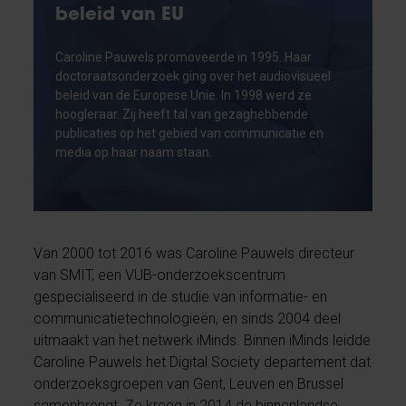
beleid van EU
Caroline Pauwels promoveerde in 1995. Haar
doctoraatsonderzoek ging over het audiovisueel
beleid van de Europese Unie. In 1998 werd ze
hoogleraar. Zij heeft tal van gezaghebbende
publicaties op het gebied van communicatie en
media op haar naam staan.
Van 2000 tot 2016 was Caroline Pauwels directeur
van SMIT, een VUB-onderzoekscentrum
gespecialiseerd in de studie van informatie- en
communicatietechnologieën, en sinds 2004 deel
uitmaakt van het netwerk iMinds. Binnen iMinds leidde
Caroline Pauwels het Digital Society departement dat
onderzoeksgroepen van Gent, Leuven en Brussel
samenbrengt. Ze kreeg in 2014 de binnenlandse