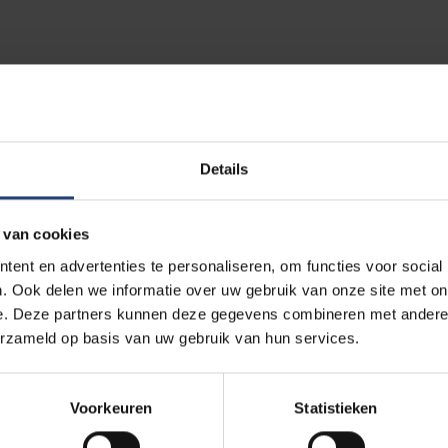
jden blijft een meerderheid van de Vlamingen gewonnen voor een
. In Wallonië en Brussel is een meerderheid tégen zo'n nieuw
Details
tieke barometer van VRT NWS, De Standaard, RTBF en La Libre. Daar
is afgenomen tussen 19 november en 8 december, vóór de N-VA-u
 van cookies
ent en advertenties te personaliseren, om functies voor social
. Ook delen we informatie over uw gebruik van onze site met on
e. Deze partners kunnen deze gegevens combineren met andere i
erzameld op basis van uw gebruik van hun services.
?
Voorkeuren
Statistieken