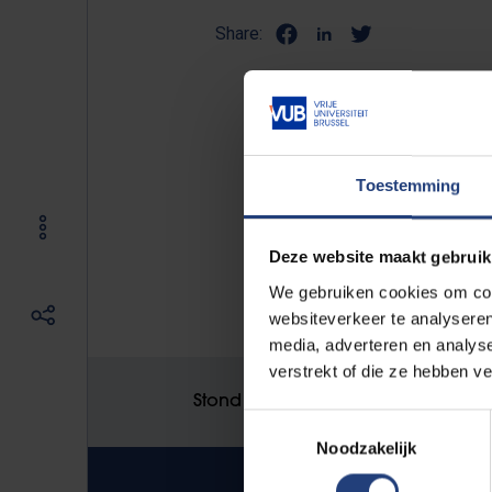
Share:
Ondanks de woelige politieke ti
van N-VA, Open VLD, CD&V en MR
Toestemming
coalitie. Dat blijkt uit de poli
worden vermeld dat de peiling 
Deze website maakt gebruik
regering-Michel.
We gebruiken cookies om cont
websiteverkeer te analyseren
media, adverteren en analys
verstrekt of die ze hebben v
Stond er een fout op deze pagina
Toestemmingsselectie
Noodzakelijk