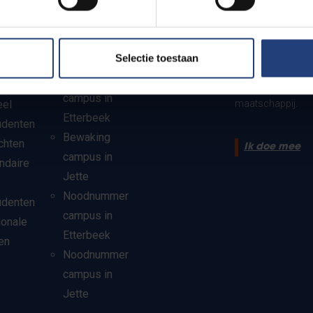
Bewaking en
Steun VUB
noodnummers
De VUB zet zich a
Selectie toestaan
via onderzoek, on
Bewaking
en
ons dit engagemen
campus in
eel
maatschappij.
Etterbeek
udenten
Bewaking
chten
Ik doe mee
campus in
ndaire
Jette
Noodnummer
udenten
campus in
ionale
Etterbeek
en
Noodnummer
campus in
Jette