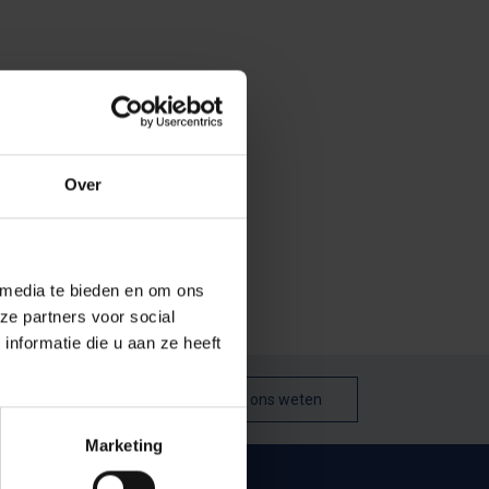
 nieuwe coalitie
e Zweedse
Over
bij moet wel
itstap uit de
 media te bieden en om ons
ze partners voor social
nformatie die u aan ze heeft
Laat het ons weten
Marketing