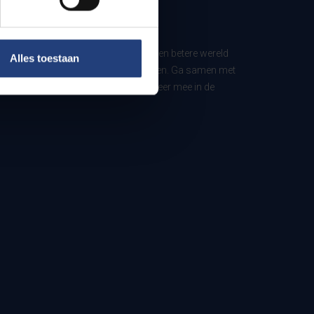
ls Urban Engaged University in voor een betere wereld
Alles toestaan
derwijs en maatschappelijke projecten. Ga samen met
t aan. Steun onze werking en investeer mee in de