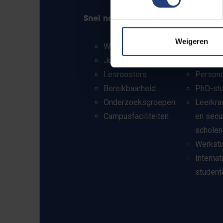
Snel naar
Info voor
Weigeren
Webmail
Pers
Jobs
Student
Lesroosters
Person
Bereikbaarheid
PhD-st
Onderzoeksgroepen
Leerkra
Campusfaciliteiten
en secu
scholen
Werkst
Internat
student