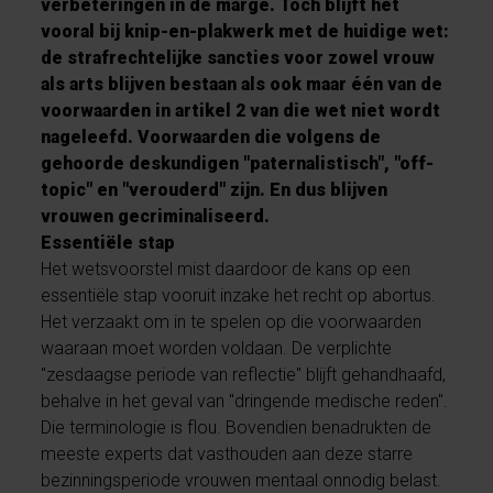
verbeteringen in de marge. Toch blijft het
vooral bij knip-en-plakwerk met de huidige wet:
de strafrechtelijke sancties voor zowel vrouw
als arts blijven bestaan als ook maar één van de
voorwaarden in artikel 2 van die wet niet wordt
nageleefd. Voorwaarden die volgens de
gehoorde deskundigen "paternalistisch", "off-
topic" en "verouderd" zijn. En dus blijven
vrouwen gecriminaliseerd.
Essentiële stap
Het wetsvoorstel mist daardoor de kans op een
essentiële stap vooruit inzake het recht op abortus.
Het verzaakt om in te spelen op die voorwaarden
waaraan moet worden voldaan. De verplichte
"zesdaagse periode van reflectie" blijft gehandhaafd,
behalve in het geval van "dringende medische reden".
Die terminologie is flou. Bovendien benadrukten de
meeste experts dat vasthouden aan deze starre
bezinningsperiode vrouwen mentaal onnodig belast.