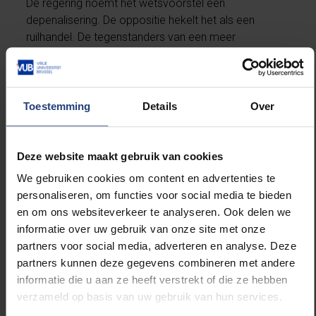
De regering noemt het wetsvoorstel een
depenalisering. De oppositie hekelt het als een
ruilhandel. De tegenstanders van een meer
progressieve abortuswet verkregen namelijk de
garantie op de erkenning van het statuut van de
foetus bij een miskraam vanaf de helft van de
zwangerschap.
Toestemming
Details
Over
Deze website maakt gebruik van cookies
We gebruiken cookies om content en advertenties te
personaliseren, om functies voor social media te bieden
De grote vooruitgang in
en om ons websiteverkeer te analyseren. Ook delen we
de Belgische
informatie over uw gebruik van onze site met onze
samenleving op ethisch
partners voor social media, adverteren en analyse. Deze
vlak in de drie
partners kunnen deze gegevens combineren met andere
daaropvolgende
informatie die u aan ze heeft verstrekt of die ze hebben
decennia, inspireerde de
verzameld op basis van uw gebruik van hun services.
meerderheidspartijen
klaarblijkelijk niet.