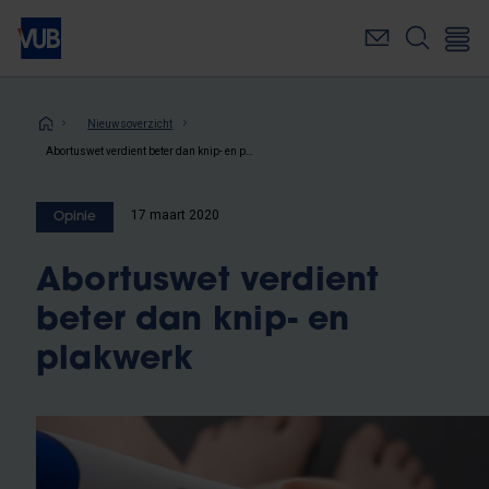
Overslaan
en
naar
de
inhoud
Kruimelpad
Nieuwsoverzicht
gaan
Abortuswet verdient beter dan knip- en plakwerk
17 maart 2020
Opinie
Abortuswet verdient
beter dan knip- en
plakwerk