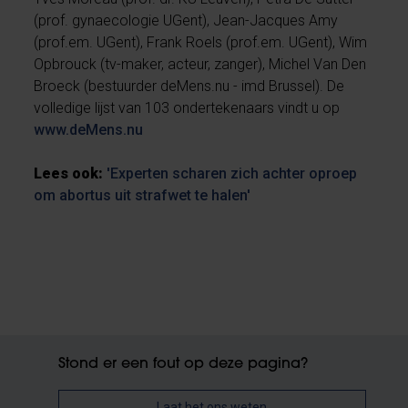
(prof. gynaecologie UGent), Jean-Jacques Amy
(prof.em. UGent), Frank Roels (prof.em. UGent), Wim
Opbrouck (tv-maker, acteur, zanger), Michel Van Den
Broeck (bestuurder deMens.nu - imd Brussel). De
volledige lijst van 103 ondertekenaars vindt u op
www.deMens.nu
Lees ook:
'Experten scharen zich achter oproep
om abortus uit strafwet te halen'
Stond er een fout op deze pagina?
Laat het ons weten