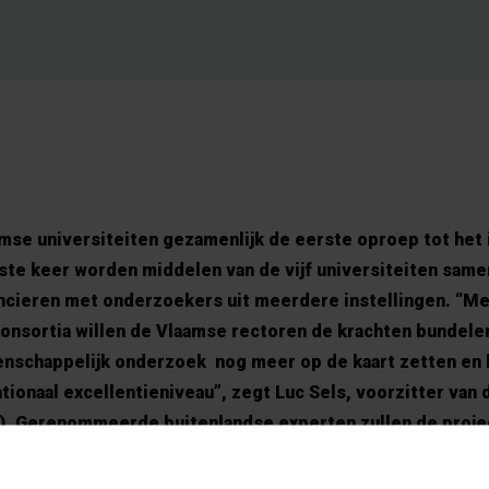
mse universiteiten gezamenlijk de eerste oproep tot het 
ste keer worden middelen van de vijf universiteiten sam
ncieren met onderzoekers uit meerdere instellingen. “M
consortia willen de Vlaamse rectoren de krachten bundele
nschappelijk onderzoek nog meer op de kaart zetten en 
tionaal excellentieniveau”, zegt Luc Sels, voorzitter van
IR). Gerenommeerde buitenlandse experten zullen de proje
 enveloppe voor deze eerste oproep bedraagt minstens 3