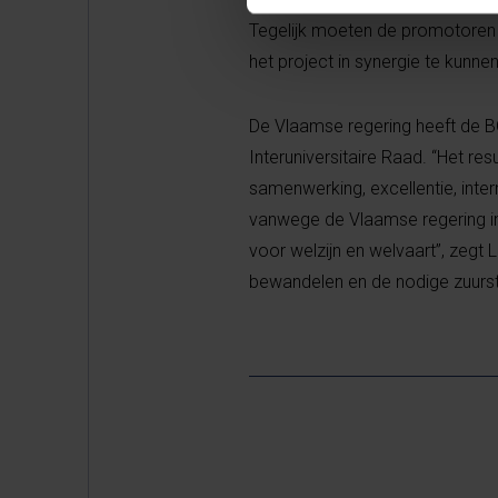
Tegelijk moeten de promotoren 
het project in synergie te kunne
De Vlaamse regering heeft de B
Interuniversitaire Raad. “Het r
samenwerking, excellentie, intern
vanwege de Vlaamse regering in
voor welzijn en welvaart”, zegt 
bewandelen en de nodige zuurst