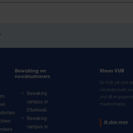
?
Bewaking en
Steun VUB
noodnummers
De VUB zet zich a
via onderzoek, on
Bewaking
en
ons dit engagemen
campus in
eel
maatschappij.
Etterbeek
udenten
Bewaking
chten
Ik doe mee
campus in
ndaire