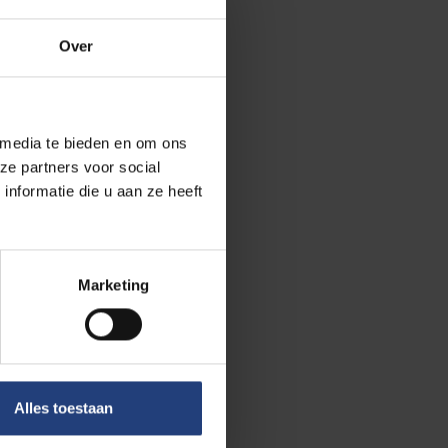
Over
rsiteit een
 voeren,
 die reden
itie in. “De
 media te bieden en om ons
woordelijk,
ze partners voor social
nformatie die u aan ze heeft
eraal van de
n. Zo wordt
Marketing
 uitgevoerd in
n iBOF-project
 groot
 op de kaart
Alles toestaan
ooptijd van 4
het voorstel.