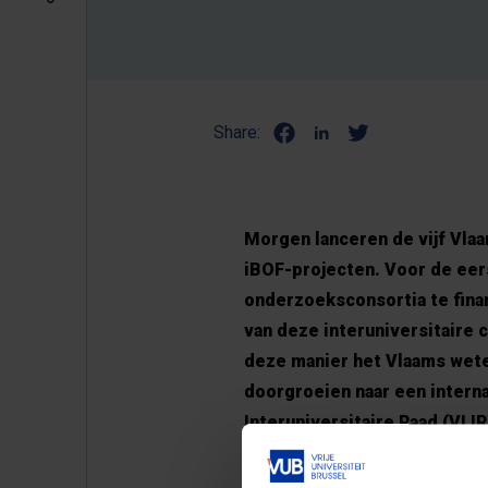
Share:
Morgen lanceren de vijf Vlaa
iBOF-projecten. Voor de eer
onderzoeksconsortia te fina
van deze interuniversitaire 
deze manier het Vlaams wete
doorgroeien naar een interna
Interuniversitaire Raad (VL
beoordelen. De beschikbare
euro.