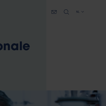
NL
onale