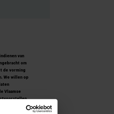
indienen van
engebracht om
et de vorming
n. We willen op
laten
 de Vlaamse
ctvoorstellen
0 miljoen