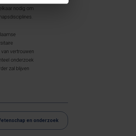
 elkaar nodig om
hapsdisciplines.
 Vlaamse
sitaire
jk van vertrouwen
enteel onderzoek
er zal blijven
etenschap en onderzoek