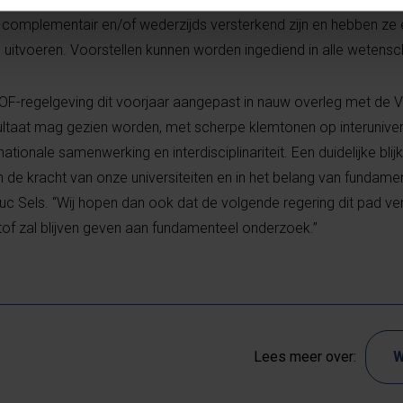
complementair en/of wederzijds versterkend zijn en hebben ze
n uitvoeren. Voorstellen kunnen worden ingediend in alle wetensc
OF-regelgeving dit voorjaar aangepast in nauw overleg met de
esultaat mag gezien worden, met scherpe klemtonen op interuniver
ationale samenwerking en interdisciplinariteit. Een duidelijke bli
 de kracht van onze universiteiten en in het belang van fundam
Luc Sels. “Wij hopen dan ook dat de volgende regering dit pad verd
of zal blijven geven aan fundamenteel onderzoek.”
Lees meer over:
W