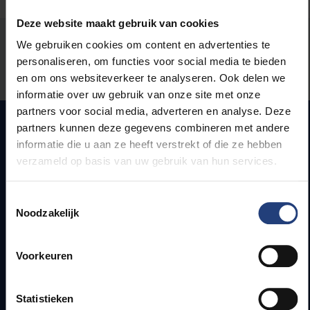
Deze website maakt gebruik van cookies
Stond er een fout op deze pagina?
We gebruiken cookies om content en advertenties te
personaliseren, om functies voor social media te bieden
Laat het ons weten
en om ons websiteverkeer te analyseren. Ook delen we
informatie over uw gebruik van onze site met onze
partners voor social media, adverteren en analyse. Deze
partners kunnen deze gegevens combineren met andere
informatie die u aan ze heeft verstrekt of die ze hebben
Snel naar
verzameld op basis van uw gebruik van hun services.
Webmail
Toestemmingsselectie
Jobs
Noodzakelijk
Lesroosters
Bereikbaarheid
Voorkeuren
Onderzoeksgroepen
Campusfaciliteiten
Statistieken