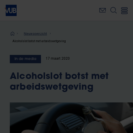
Overslaan
en
naar
de
inhoud
Kruimelpad
Nieuwsoverzicht
gaan
Alcoholslot botst met arbeidswetgeving
17 maart 2020
In de media
Alcoholslot botst met
arbeidswetgeving