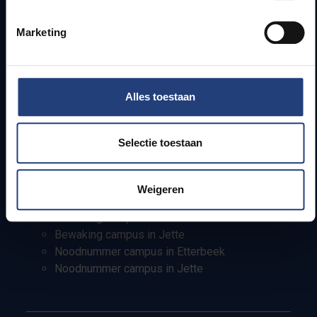
Info voor
Marketing
Pers
Studenten
Personeel
PhD-studenten
Alles toestaan
Leerkrachten en secundaire scholen
Werkstudenten
Internationale studenten
Selectie toestaan
Bewaking en noodnummers
Weigeren
Bewaking campus in Etterbeek
Bewaking campus in Jette
Noodnummer campus in Etterbeek
Noodnummer campus in Jette