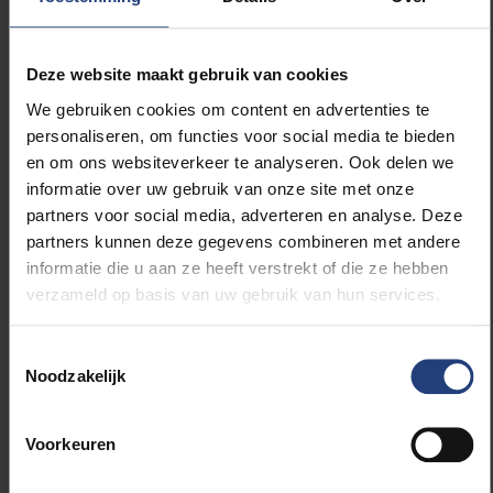
Dave Sinardet
: professor politieke wetenschappen
en verkiezingsspecialist
Deze website maakt gebruik van cookies
We gebruiken cookies om content en advertenties te
Katia Segers
: professor
personaliseren, om functies voor social media te bieden
communicatiewetenschappen en
en om ons websiteverkeer te analyseren. Ook delen we
volksvertegenwoordiger Vlaams Parlement & Senaat
informatie over uw gebruik van onze site met onze
partners voor social media, adverteren en analyse. Deze
Deelname: Gratis
partners kunnen deze gegevens combineren met andere
informatie die u aan ze heeft verstrekt of die ze hebben
Aanvang: dinsdag 1 december om 19:00
verzameld op basis van uw gebruik van hun services.
Locatie:
Facebook-live
Toestemmingsselectie
Noodzakelijk
Voorkeuren