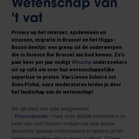
Wetenschap van
't vat
Privacy op het internet, epidemieën en
virussen, migratie in Brussel en het Higgs-
Boson deeltje: een greep uit de onderwerpen
die in Science Bar Brussel aan bod komen. Zo’n
paar keer per jaar nodigt
Wtnschp
onderzoekers
uit op café om over hun wetenschappelijke
expertise te praten. Van Lieven Scheire tot
Sven Pichal, onze moderatoren leiden je door
het landschap van de wetenschap!
We zijn weer een tijdje weggeweest
-
#coronasucks
- maar onze digitale knowhow is nu
beter dan ooit! Daarom nodigen we naar goede
gewoonte opnieuw onderzoekers en spelers uit het
maatschappelijke veld uit op het "podium". Dit keer