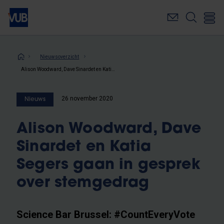
Overslaan
en
naar
de
inhoud
Kruimelpad
Nieuwsoverzicht
gaan
Alison Woodward, Dave Sinardet en Katia Segers gaan in gesprek over stemgedrag
26 november 2020
Nieuws
Alison Woodward, Dave
Sinardet en Katia
Segers gaan in gesprek
over stemgedrag
Science Bar Brussel: #CountEveryVote