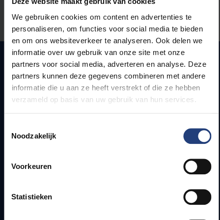
Deze website maakt gebruik van cookies
We gebruiken cookies om content en advertenties te
Laat het ons weten
personaliseren, om functies voor social media te bieden
en om ons websiteverkeer te analyseren. Ook delen we
informatie over uw gebruik van onze site met onze
partners voor social media, adverteren en analyse. Deze
partners kunnen deze gegevens combineren met andere
Snel naar
informatie die u aan ze heeft verstrekt of die ze hebben
verzameld op basis van uw gebruik van hun services.
Webmail
Jobs
Toestemmingsselectie
Lesroosters
Noodzakelijk
Bereikbaarheid
Onderzoeksgroepen
Campusfaciliteiten
Voorkeuren
Info voor
Statistieken
Pers