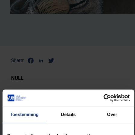
Share:
NULL
Toestemming
Details
Over
Stond er een fout op deze pagina?