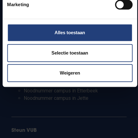
Marketing
Studenten
Personeel
PhD-studenten
Leerkrachten en secundaire scholen
Alles toestaan
Werkstudenten
Internationale studenten
Selectie toestaan
Bewaking en noodnummers
Weigeren
Bewaking campus in Etterbeek
Bewaking campus in Jette
Noodnummer campus in Etterbeek
Noodnummer campus in Jette
Steun VUB