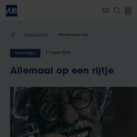
Overslaan
en
naar
de
inhoud
Kruimelpad
Nieuwsoverzicht
Allemaal op een rijtje
gaan
17 maart 2020
Reportages
Allemaal op een rijtje