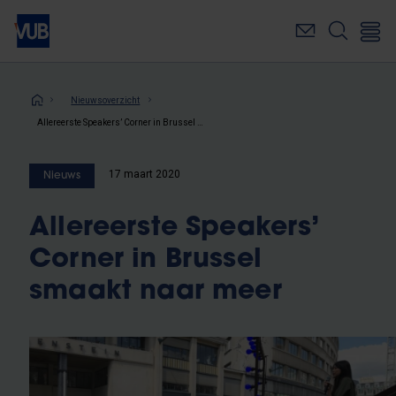
Overslaan
en
naar
de
inhoud
Kruimelpad
Nieuwsoverzicht
gaan
Allereerste Speakers’ Corner in Brussel smaakt naar meer
17 maart 2020
Nieuws
Allereerste Speakers’
Corner in Brussel
smaakt naar meer