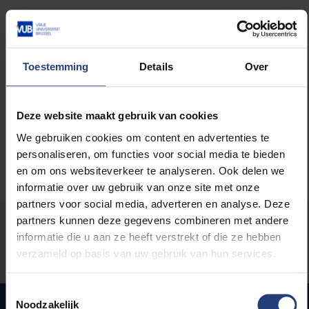
Lees meer over:
weKONEKT
Toestemming
Details
Over
Maatschappij en engagement
Deze website maakt gebruik van cookies
We gebruiken cookies om content en advertenties te
personaliseren, om functies voor social media te bieden
en om ons websiteverkeer te analyseren. Ook delen we
informatie over uw gebruik van onze site met onze
partners voor social media, adverteren en analyse. Deze
partners kunnen deze gegevens combineren met andere
Stond er een fout op deze pagina?
informatie die u aan ze heeft verstrekt of die ze hebben
verzameld op basis van uw gebruik van hun services.
Laat het ons weten
Toestemmingsselectie
Noodzakelijk