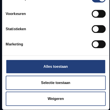
Snel naar
Voorkeuren
Webmail
Statistieken
Jobs
Lesroosters
Bereikbaarheid
Marketing
Onderzoeksgroepen
Campusfaciliteiten
Info voor
Alles toestaan
Pers
Selectie toestaan
Studenten
Personeel
PhD-studenten
Weigeren
Leerkrachten en secundaire scholen
Werkstudenten