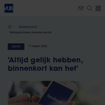
Overslaan
en
naar
de
inhoud
Kruimelpad
Nieuwsoverzicht
gaan
'Altijd gelijk hebben, binnenkort kan het'
17 maart 2020
Opinie
'Altijd gelijk hebben,
binnenkort kan het'