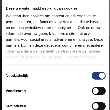
Deze website maakt gebruik van cookies
Stond er een fout op deze pagina?
We gebruiken cookies om content en advertenties te
personaliseren, om functies voor social media te bieden
Laat het ons weten
en om ons websiteverkeer te analyseren. Ook delen we
informatie over uw gebruik van onze site met onze
partners voor social media, adverteren en analyse. Deze
partners kunnen deze gegevens combineren met andere
informatie die u aan ze heeft verstrekt of die ze hebben
Snel naar
verzameld op basis van uw gebruik van hun services.
Webmail
Toestemmingsselectie
Jobs
Noodzakelijk
Lesroosters
Bereikbaarheid
Voorkeuren
Onderzoeksgroepen
Campusfaciliteiten
Statistieken