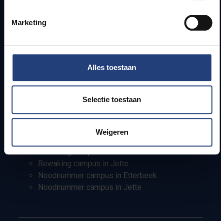
Info voor
Marketing
Pers
Studenten
Personeel
PhD-studenten
Alles toestaan
Leerkrachten en secundaire scholen
Werkstudenten
Internationale studenten
Selectie toestaan
Bewaking en noodnummers
Weigeren
Bewaking campus in Etterbeek
Bewaking campus in Jette
Noodnummer campus in Etterbeek
Noodnummer campus in Jette