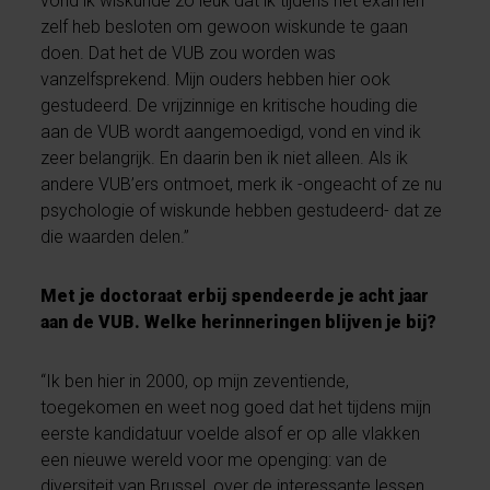
vond ik wiskunde zo leuk dat ik tijdens het examen
zelf heb besloten om gewoon wiskunde te gaan
doen. Dat het de VUB zou worden was
vanzelfsprekend. Mijn ouders hebben hier ook
gestudeerd. De vrijzinnige en kritische houding die
aan de VUB wordt aangemoedigd, vond en vind ik
zeer belangrijk. En daarin ben ik niet alleen. Als ik
andere VUB’ers ontmoet, merk ik -ongeacht of ze nu
psychologie of wiskunde hebben gestudeerd- dat ze
die waarden delen.”
Met je doctoraat erbij spendeerde je acht jaar
aan de VUB. Welke herinneringen blijven je bij?
“Ik ben hier in 2000, op mijn zeventiende,
toegekomen en weet nog goed dat het tijdens mijn
eerste kandidatuur voelde alsof er op alle vlakken
een nieuwe wereld voor me openging: van de
diversiteit van Brussel, over de interessante lessen,