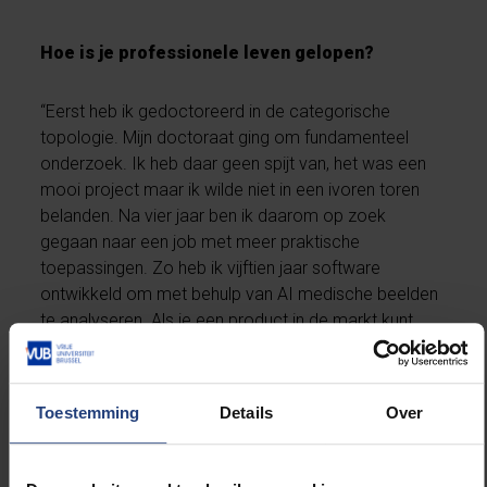
Hoe is je professionele leven gelopen?
“Eerst heb ik gedoctoreerd in de categorische
topologie. Mijn doctoraat ging om fundamenteel
onderzoek. Ik heb daar geen spijt van, het was een
mooi project maar ik wilde niet in een ivoren toren
belanden. Na vier jaar ben ik daarom op zoek
gegaan naar een job met meer praktische
toepassingen. Zo heb ik vijftien jaar software
ontwikkeld om met behulp van AI medische beelden
te analyseren. Als je een product in de markt kunt
zetten dat radiologen gebruiken voor een betere
beeldkwaliteit met een veel lagere stralingsdosis,
voel je dat je impact hebt. Sinds een jaar werk ik als
Toestemming
Details
Over
senior data scientist voor de NCIA (Nato
Communication and Information Agency), de
technische poot van de NAVO. Hier werk ik aan