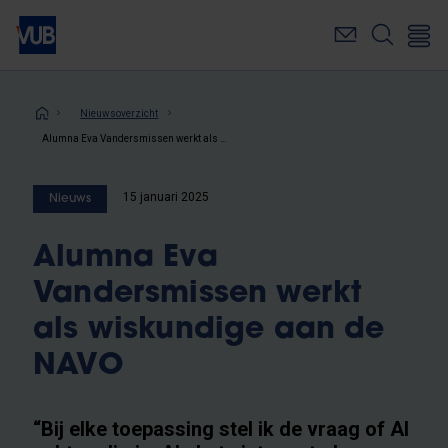
Overslaan
en
naar
de
inhoud
Kruimelpad
Nieuwsoverzicht
gaan
Alumna Eva Vandersmissen werkt als wiskundige aan de NAVO
15 januari 2025
Nieuws
Alumna Eva
Vandersmissen werkt
als wiskundige aan de
NAVO
“Bij elke toepassing stel ik de vraag of AI