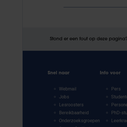
Stond er een fout op deze pagina
Snel naar
Info voor
Webmail
Pers
Jobs
Student
Lesroosters
Person
Bereikbaarheid
PhD-st
Onderzoeksgroepen
Leerkra