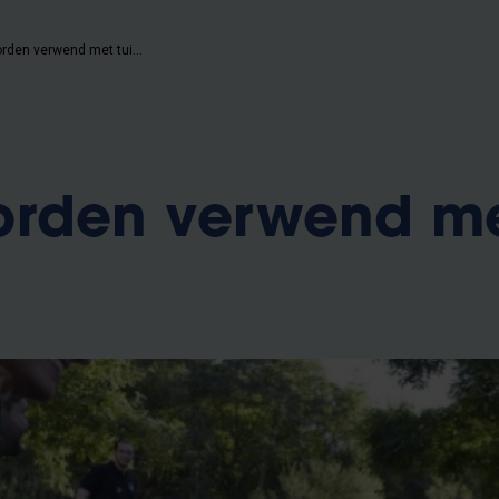
Alumni worden verwend met tuinfeest
orden verwend m