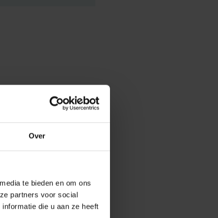
g was een
e voor
Over
en talloze
op was acht
 media te bieden en om ons
ze partners voor social
nformatie die u aan ze heeft