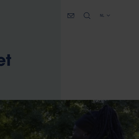
NL
et