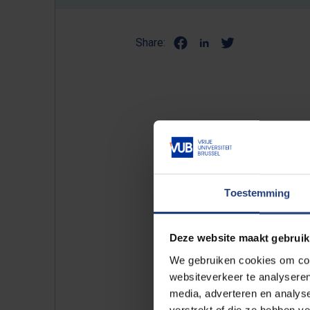
Share:
De eerste editie van het tu
succes. De vereniging verga
verschillende activiteiten.
Toestemming
Afscheid
Het OSB Tuinfeest was de ge
Deze website maakt gebruik
alumni te verbroederen op d
We gebruiken cookies om cont
jaar lang rector en vertrouw
websiteverkeer te analyseren
media, adverteren en analys
Voor iedereen
verstrekt of die ze hebben v