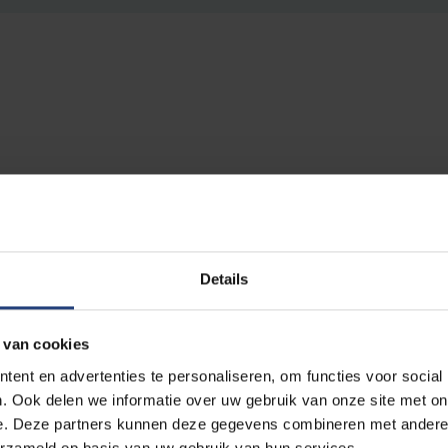
infeest van de Oudstudentenbond (OSB) afgelopen zaterda
stte de aanwezigen op een smakelijke barbecue en zorgd
Details
legenheid om samen met Paul De Knop, Caroline Pauwels 
 van cookies
e groene campus van de Vrije Universiteit Brussel. De Kn
ent en advertenties te personaliseren, om functies voor social
t deze functie nu toe aan Caroline Pauwels.
. Ook delen we informatie over uw gebruik van onze site met on
e. Deze partners kunnen deze gegevens combineren met andere i
erzameld op basis van uw gebruik van hun services.