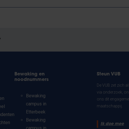
?
Bewaking en
Steun VUB
noodnummers
De VUB zet zich a
via onderzoek, on
Bewaking
en
ons dit engagemen
campus in
eel
maatschappij.
Etterbeek
udenten
Bewaking
chten
Ik doe mee
campus in