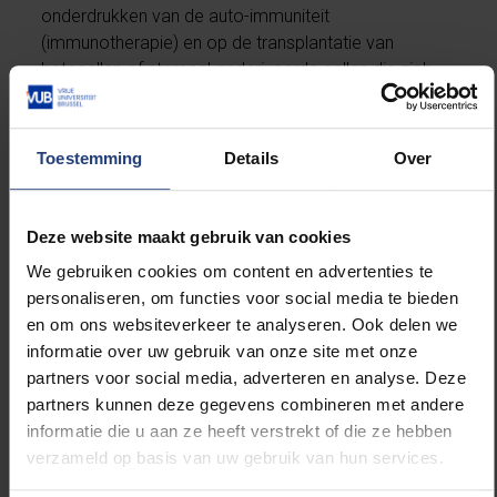
onderdrukken van de auto-immuniteit
(immunotherapie) en op de transplantatie van
betacellen of stamcel gederiveerde cellen die zich
tot betacellen en glucagoncellen ontwikkelen.
Hij is als gewoon hoogleraar verbonden aan de
Toestemming
Details
Over
faculteit Geneeskunde en Farmacie van de Vrije
Universiteit Brussel, waar hij voorzitter is van de
onderzoekscluster Diabetes, Transplantation and
Deze website maakt gebruik van cookies
Pathology. Hij is tevens erevoorzitter van de
We gebruiken cookies om content en advertenties te
Diabetesliga en erelid van de International Society of
personaliseren, om functies voor social media te bieden
Internal Medicine. In het UZ Brussel is hij
en om ons websiteverkeer te analyseren. Ook delen we
verantwoordelijk voor de geïntegreerde en
informatie over uw gebruik van onze site met onze
multidisciplinaire zorg van alle vormen van diabetes.
partners voor social media, adverteren en analyse. Deze
Hij specialiseerde zich in de behandeling van
partners kunnen deze gegevens combineren met andere
patiënten met type 1 diabetes.
informatie die u aan ze heeft verstrekt of die ze hebben
verzameld op basis van uw gebruik van hun services.