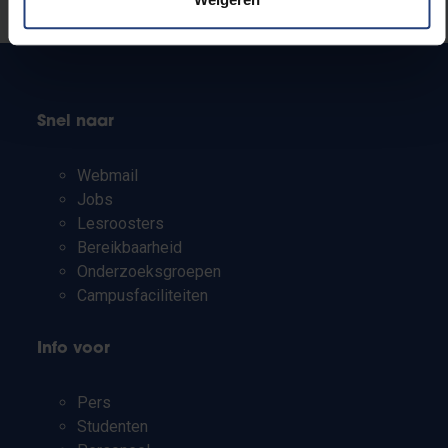
Laat het ons weten
Snel naar
Webmail
Jobs
Lesroosters
Bereikbaarheid
Onderzoeksgroepen
Campusfaciliteiten
Info voor
Pers
Studenten