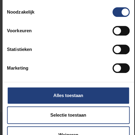
Toestemmingsselectie
Noodzakelijk
Lees meer over:
Wetenschap en onderzoek
Voorkeuren
Interdisciplinair onderzoek
Statistieken
Gezondheid
Marketing
Alles toestaan
Selectie toestaan
Stond er een fout op deze pagina?
Weigeren