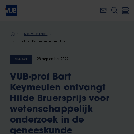
Overslaan
en
naar
de
inhoud
Kruimelpad
Nieuwsoverzicht
gaan
VUB-prof Bart Keymeulen ontvangt Hilde Bruersprijs voor wetenschappelijk onderzoek in de geneeskunde
28 september 2022
Nieuws
VUB-prof Bart
Keymeulen ontvangt
Hilde Bruersprijs voor
wetenschappelijk
onderzoek in de
geneeskunde