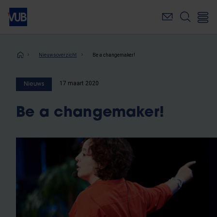
Overslaan
en
naar
de
inhoud
Kruimelpad
Nieuwsoverzicht
Be a changemaker!
gaan
17 maart 2020
Nieuws
Be a changemaker!