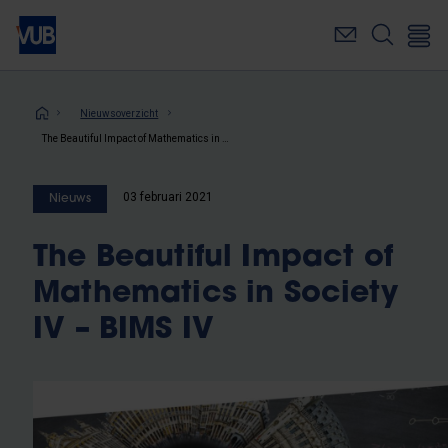
Overslaan
en
naar
de
inhoud
Kruimelpad
Nieuwsoverzicht
gaan
The Beautiful Impact of Mathematics in Society IV – BIMS IV
03 februari 2021
Nieuws
The Beautiful Impact of
Mathematics in Society
IV – BIMS IV