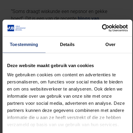
“Soms draagt wiskunde een nepsnor en gekke
hoed”. Dit is een van de recente
blogs van
Hannelore Prinsen
. Hannelore is leerlinge in het
zesde jaar wiskunde-wetenschappen en schrijft over
wiskunde, wetenschappen en allerlei andere
Toestemming
Details
Over
interessante onderwerpen op haar blog. We geven
haar het woord na de eerste workshop. In "Leren
Wandelen" zal ze vertellen over haar verhouding met
Deze website maakt gebruik van cookies
wiskunde.
We gebruiken cookies om content en advertenties te
personaliseren, om functies voor social media te bieden
De tweede workshop "Spectrale clustering van data"
en om ons websiteverkeer te analyseren. Ook delen we
is gericht op inhouden die in de derde graad ruim aan
informatie over uw gebruik van onze site met onze
bod komen en die belangrijke toepassingen hebben
partners voor social media, adverteren en analyse. Deze
in de data science. De workshop is opgebouwd rond
partners kunnen deze gegevens combineren met andere
grafen - discrete structuren die in de nieuwe
informatie die u aan ze heeft verstrekt of die ze hebben
eindtermen aan bod komen - en lineaire algebra,
verzameld op basis van uw gebruik van hun services.
meer bepaald eigenwaarden en eigenvectoren. Deze