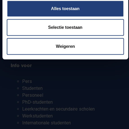
Snel naar
Alles toestaan
Webmail
Jobs
Selectie toestaan
Lesroosters
Bereikbaarheid
Onderzoeksgroepen
Weigeren
Campusfaciliteiten
Info voor
Pers
Studenten
Personeel
PhD-studenten
Leerkrachten en secundaire scholen
Werkstudenten
Internationale studenten