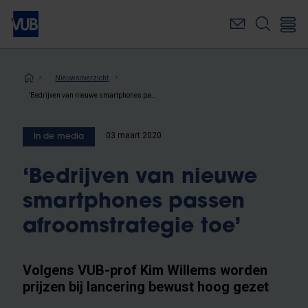
Overslaan
en
naar
de
inhoud
Kruimelpad
Nieuwsoverzicht
gaan
‘Bedrijven van nieuwe smartphones passen afroomstrategie toe’
03 maart 2020
In de media
‘Bedrijven van nieuwe
smartphones passen
afroomstrategie toe’
Volgens VUB-prof Kim Willems worden
prijzen bij lancering bewust hoog gezet