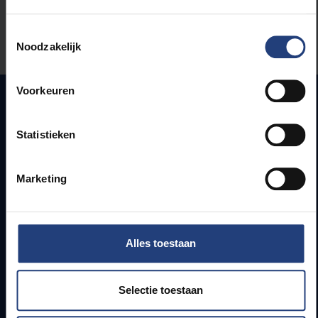
Stond er een fout op deze pagina?
Toestemmingsselectie
Laat het ons weten
Noodzakelijk
Voorkeuren
Snel naar
Statistieken
Webmail
Marketing
Jobs
Lesroosters
Bereikbaarheid
Onderzoeksgroepen
Alles toestaan
Campusfaciliteiten
Selectie toestaan
Info voor