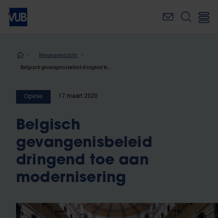
Overslaan
en
naar
de
inhoud
Kruimelpad
Nieuwsoverzicht
gaan
Belgisch gevangenisbeleid dringend toe aan modernisering
17 maart 2020
Opinie
Belgisch
gevangenisbeleid
dringend toe aan
modernisering