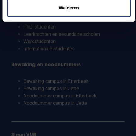
Pers
Weigeren
Studenten
Personeel
PhD-studenten
Leerkrachten en secundaire scholen
Werkstudenten
Internationale studenten
Bewaking en noodnummers
Bewaking campus in Etterbeek
Bewaking campus in Jette
Noodnummer campus in Etterbeek
Noodnummer campus in Jette
Steun VUB