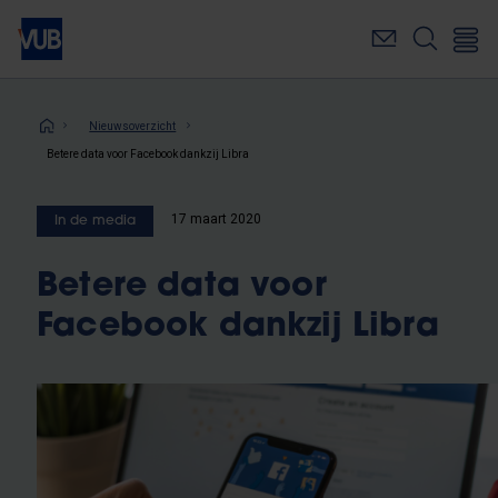
Overslaan
en
naar
de
inhoud
Kruimelpad
Nieuwsoverzicht
gaan
Betere data voor Facebook dankzij Libra
17 maart 2020
In de media
Betere data voor
Facebook dankzij Libra