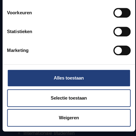
Snel naar
Voorkeuren
Webmail
Jobs
Statistieken
Lesroosters
Bereikbaarheid
Onderzoeksgroepen
Marketing
Campusfaciliteiten
Info voor
Alles toestaan
Pers
Studenten
Selectie toestaan
Personeel
PhD-studenten
Weigeren
Leerkrachten en secundaire scholen
Werkstudenten
Internationale studenten