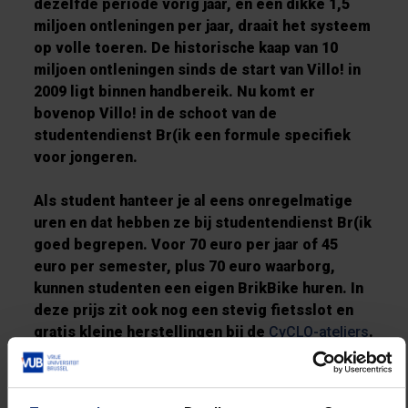
dezelfde periode vorig jaar, en een dikke 1,5
miljoen ontleningen per jaar, draait het systeem
op volle toeren. De historische kaap van 10
miljoen ontleningen sinds de start van Villo! in
2009 ligt binnen handbereik. Nu komt er
bovenop Villo! in de schoot van de
studentendienst Br(ik een formule specifiek
voor jongeren.
Als student hanteer je al eens onregelmatige
uren en dat hebben ze bij studentendienst Br(ik
goed begrepen. Voor 70 euro per jaar of 45
euro per semester, plus 70 euro waarborg,
kunnen studenten een eigen BrikBike huren. In
deze prijs zit ook nog een stevig fietsslot en
gratis kleine herstellingen bij de
CyCLO-ateliers
.
Bij Br(ik zijn ze alvast tevreden met de goede
start van het project. De aanvragen lopen vlot