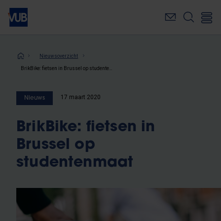
Overslaan
en
naar
de
inhoud
Kruimelpad
Nieuwsoverzicht
gaan
BrikBike: fietsen in Brussel op studentenmaat
17 maart 2020
Nieuws
BrikBike: fietsen in
Brussel op
studentenmaat