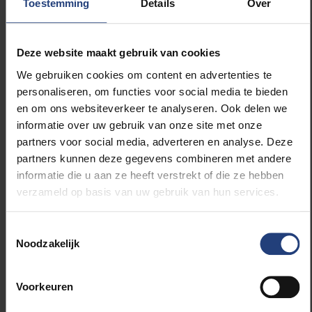
Toestemming
Details
Over
binnen en het project wordt feestelijk
afgetrapt op 12 oktober. Meer info vind je op
BrikBike, fietsen in Brussel
, net als handige
Deze website maakt gebruik van cookies
fietsroutes in Brussel, de
do’s
en
don’ts
bij het
onderhouden van je fiets en meer.
We gebruiken cookies om content en advertenties te
personaliseren, om functies voor social media te bieden
en om ons websiteverkeer te analyseren. Ook delen we
informatie over uw gebruik van onze site met onze
partners voor social media, adverteren en analyse. Deze
Lees meer over:
partners kunnen deze gegevens combineren met andere
informatie die u aan ze heeft verstrekt of die ze hebben
verzameld op basis van uw gebruik van hun services.
weKONEKT
Toestemmingsselectie
Sport
Noodzakelijk
Kunst en cultuur
Voorkeuren