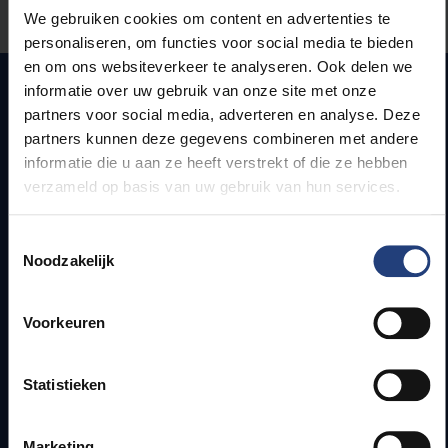
Laat het ons weten
We gebruiken cookies om content en advertenties te
personaliseren, om functies voor social media te bieden
en om ons websiteverkeer te analyseren. Ook delen we
informatie over uw gebruik van onze site met onze
partners voor social media, adverteren en analyse. Deze
Snel naar
partners kunnen deze gegevens combineren met andere
informatie die u aan ze heeft verstrekt of die ze hebben
Webmail
verzameld op basis van uw gebruik van hun services.
Jobs
Lesroosters
Toestemmingsselectie
Bereikbaarheid
Noodzakelijk
Onderzoeksgroepen
Campusfaciliteiten
Voorkeuren
Info voor
Statistieken
Pers
Studenten
Marketing