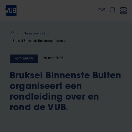
Overslaan
en
naar
de
inhoud
Kruimelpad
Nieuwsoverzicht
gaan
Bruksel Binnenste Buiten organiseert een rondleiding over en rond de VUB.
26 mei 2025
Kort nieuws
Bruksel Binnenste Buiten
organiseert een
rondleiding over en
rond de VUB.