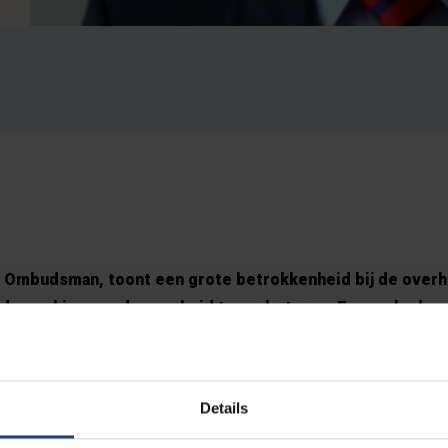
le Ombudsman, toont een grote betrokkenheid bij de overh
m de werking van de overheid te verbeteren. Een ombudsm
. Hij wil bijdragen aan het debat over goed bestuur”, zegt
Details
 het burgerforum met een vijftigtal burgers dat de fede
iseerde in de Senaat. Op woensdag 3 oktober 2018 overh