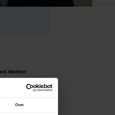
eid. Klachten
an is
 Guido Herman,
Over
rale Ombudsman
andigden