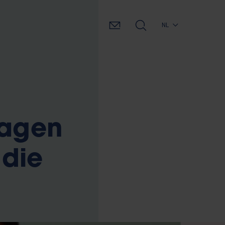
NL
ragen
 die