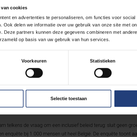
 van cookies
lingen uit het burgerforum “Make My Administration” aan 
epelende aanbevelingen vragen de burgers voor de toeko
ent en advertenties te personaliseren, om functies voor social
. Ook delen we informatie over uw gebruik van onze site met on
e. Deze partners kunnen deze gegevens combineren met andere i
erzameld op basis van uw gebruik van hun services.
nselijke overheid.
ijpelijke overheid.
llen omkeert.
Voorkeuren
Statistieken
ersoneel motiveert, stimuleert en waardeert.
op de lange termijn.
in van de technologische innovatie niet mist.
terker inzet op vereenvoudiging.
Selectie toestaan
 inzet op communicatie en transparantie.
telkens de vraag om een inclusief beleid terug: sluit geen groe
 enquête bij 1.000 mensen uit heel België. De enquête toont aa