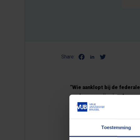
Share:
“Wie aanklopt bij de federa
van burgers zijn signalen o
onafhankelijk en onpartijdig
federaal Ombudsman.
Toestemming
“Make My Administration” is
op 22 en 23 september organ