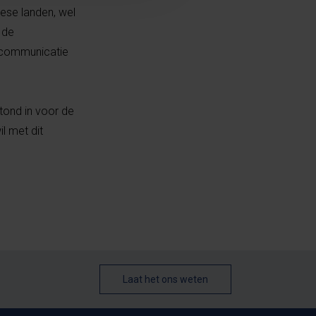
pese landen, wel
 de
n communicatie
tond in voor de
l met dit
Laat het ons weten