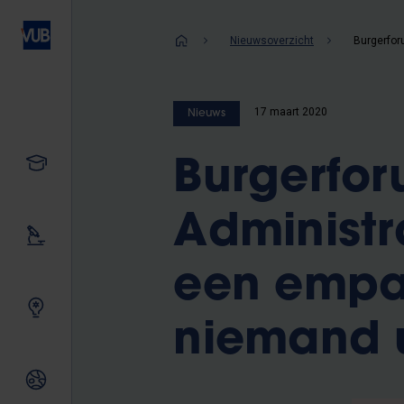
Overslaan
en
Kruimelpad
Nieuwsoverzicht
naar
de
inhoud
17 maart 2020
Nieuws
gaan
Studeren
Burgerfo
Administr
Ons onderzoek
een empat
Samen innoveren
niemand u
Internationale relaties