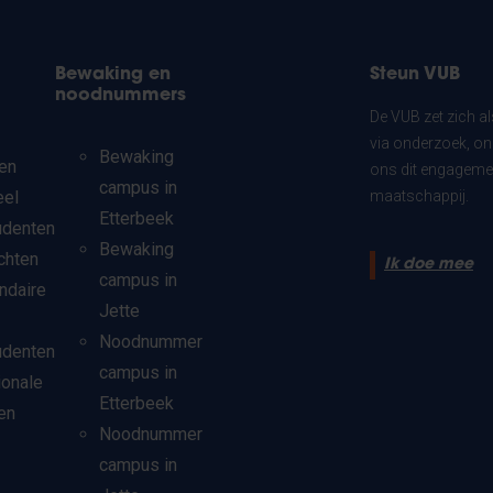
Bewaking en
Steun VUB
noodnummers
De VUB zet zich a
via onderzoek, on
Bewaking
en
ons dit engagemen
campus in
eel
maatschappij.
Etterbeek
udenten
Bewaking
chten
Ik doe mee
campus in
ndaire
Jette
Noodnummer
udenten
campus in
ionale
Etterbeek
en
Noodnummer
campus in