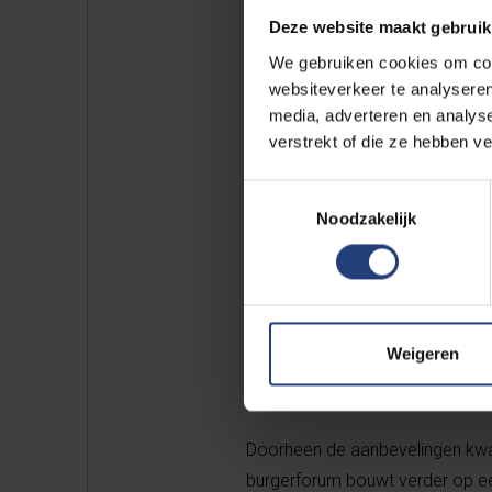
Deze website maakt gebruik
burgers plechtig hun aanbeve
topambtenaren. In 8 overko
We gebruiken cookies om cont
websiteverkeer te analyseren
media, adverteren en analys
verstrekt of die ze hebben v
1 … een empathische en me
2 … een bereikbare en begr
Toestemmingsselectie
3 … dat de overheid de ro
Noodzakelijk
4 … dat de overheid haar p
5 … dat de overheid inzet 
6 … dat de overheid de tre
7 … dat de overheid nog s
Weigeren
8 … dat de overheid volop
Doorheen de aanbevelingen kwam 
burgerforum bouwt verder op een