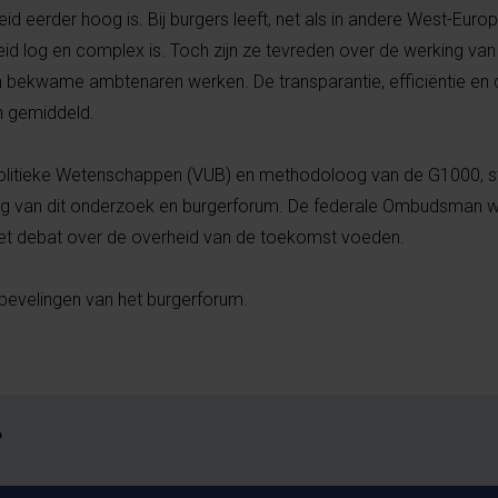
id eerder hoog is. Bij burgers leeft, net als in andere West-Euro
eid log en complex is. Toch zijn ze tevreden over de werking van
m bekwame ambtenaren werken. De transparantie, efficiëntie e
n gemiddeld.
Politieke Wetenschappen (VUB) en methodoloog van de G1000, s
g van dit onderzoek en burgerforum. De federale Ombudsman wi
e het debat over de overheid van de toekomst voeden.
bevelingen van het burgerforum.
?