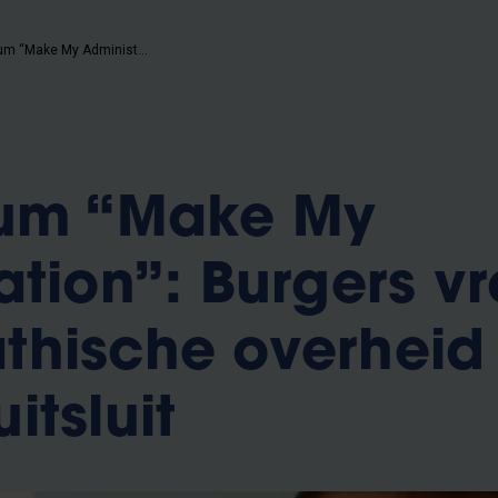
Burgerforum “Make My Administration”: Burgers vragen een empathische overheid die niemand uitsluit
rum “Make My
ation”: Burgers v
hische overheid
itsluit