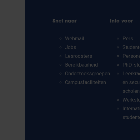
Snel naar
Info voor
Webmail
Pers
Jobs
Student
Lesroosters
Person
Bereikbaarheid
PhD-st
Onderzoeksgroepen
Leerkra
Campusfaciliteiten
en secu
scholen
Werkst
Internat
student