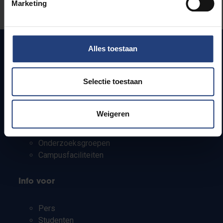
Marketing
Laat het ons weten
Alles toestaan
Snel naar
Selectie toestaan
Webmail
Jobs
Weigeren
Lesroosters
Bereikbaarheid
Onderzoeksgroepen
Campusfaciliteiten
Info voor
Pers
Studenten