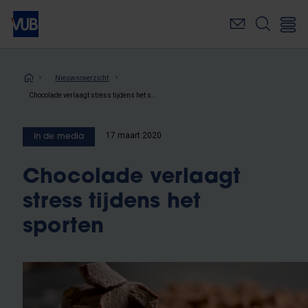
Overslaan
en
naar
de
inhoud
Kruimelpad
Nieuwsoverzicht
gaan
Chocolade verlaagt stress tijdens het sporten
17 maart 2020
In de media
Chocolade verlaagt
stress tijdens het
sporten