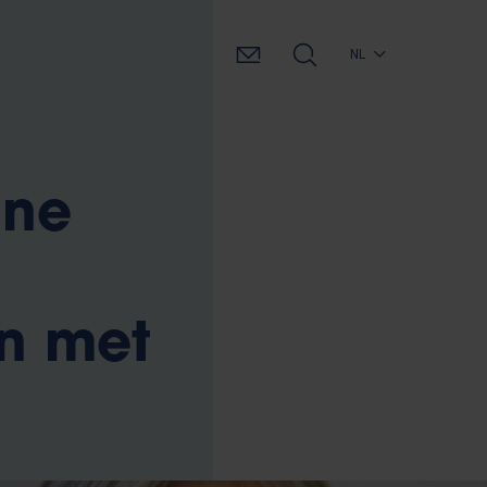
NL
ine
n met