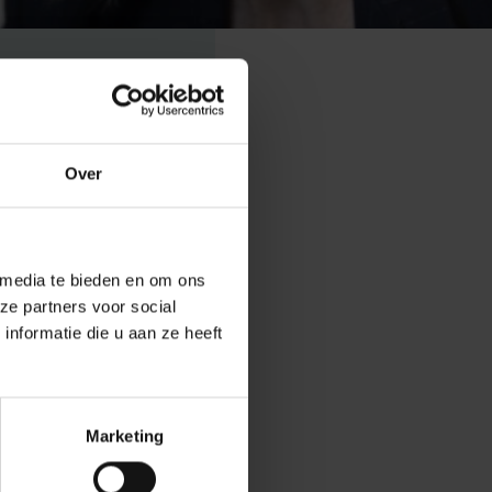
Over
 media te bieden en om ons
ze partners voor social
nformatie die u aan ze heeft
diversiteit,
steun van de stad
euwe instituut
Marketing
m. In het