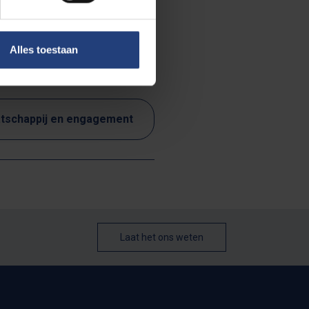
reren. Lees het
Alles toestaan
tschappij en engagement
Laat het ons weten