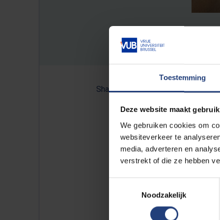
Toestemming
Share:
Deze website maakt gebruik
We gebruiken cookies om cont
Foto Christophe Busch: Tomas 
websiteverkeer te analyseren
media, adverteren en analys
verstrekt of die ze hebben v
Op woensdag 27 mei lanceren de
stedelijkheid en burgerschap. Het 
Toestemmingsselectie
Mechelen en Vlaams minister Bar
Noodzakelijk
leiden. Het hele gebeuren is vo