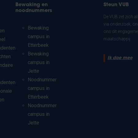
Bewaking en
Steun VUB
noodnummers
De VUB zet zich a
via onderzoek, on
Bewaking
en
ons dit engagemen
campus in
eel
maatschappij.
Etterbeek
udenten
Bewaking
chten
Ik doe mee
campus in
ndaire
Jette
Noodnummer
udenten
campus in
ionale
Etterbeek
en
Noodnummer
campus in
Jette