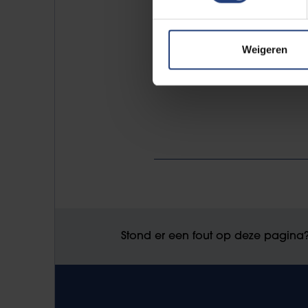
dubbelinterview praten Busch en 
volledige interview op
knack.be
Weigeren
Stond er een fout op deze pagina