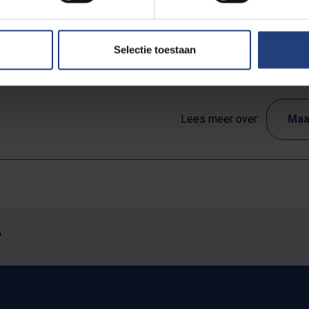
Pauwels over geweld, polarisering en een filosofe die blijft inspi
(+).
Selectie toestaan
Lees meer over:
Maa
?