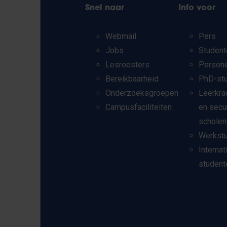
Snel naar
Info voor
Webmail
Pers
Jobs
Student
Lesroosters
Person
Bereikbaarheid
PhD-st
Onderzoeksgroepen
Leerkra
Campusfaciliteiten
en secu
scholen
Werkst
Internat
student