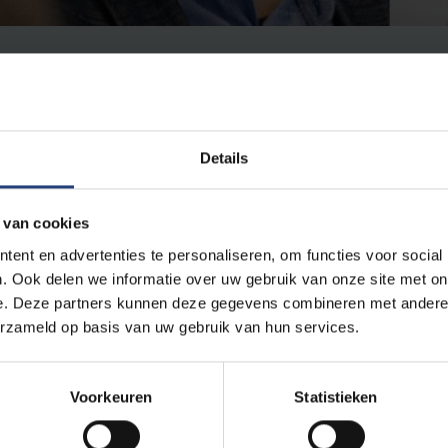
Details
 van cookies
ent en advertenties te personaliseren, om functies voor social
Jansen.
. Ook delen we informatie over uw gebruik van onze site met on
e. Deze partners kunnen deze gegevens combineren met andere i
erzameld op basis van uw gebruik van hun services.
 VUB en de UAntwerpen samen het Hannah Arendt Instituut voor 
instituut is een initiatief van de twee universiteiten en krijgt de 
t Somers. Historicus en criminoloog Christophe Busch zal het ni
Voorkeuren
Statistieken
or VUB-rector Caroline Pauwels een realisatie van een oude droo