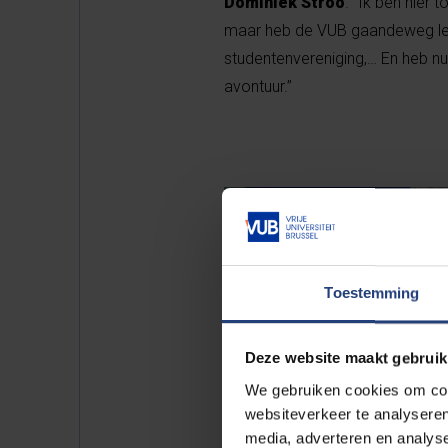
Dominiek Stroo
. “Ik ben hier
maar heb de VUB gaandeweg ler
studentenvereniging,… En heb nu
avontuur.”
Toestemming
Deze website maakt gebruik
We gebruiken cookies om cont
websiteverkeer te analyseren
media, adverteren en analys