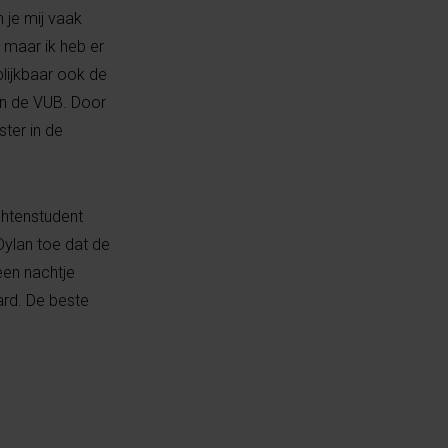
n je mij vaak
, maar ik heb er
lijkbaar ook de
an de VUB. Door
ter in de
chtenstudent
Dylan toe dat de
een nachtje
rd. De beste