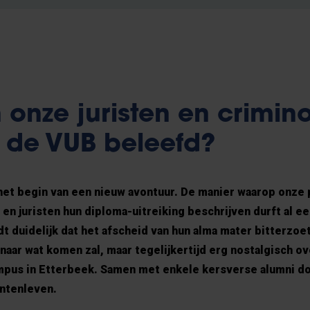
onze juristen en crimin
n de VUB beleefd?
het begin van een nieuw avontuur. De manier waarop onze 
n juristen hun diploma-uitreiking beschrijven durft al ee
dt duidelijk dat het afscheid van hun alma mater bitterzoe
aar wat komen zal, maar tegelijkertijd erg nostalgisch ove
mpus in Etterbeek. Samen met enkele kersverse alumni d
ntenleven.