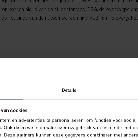
 toegekomen als een heel jonge gast uit West-Vlaanderen. Ik kend
en kennen als lid van de studentenraad, BSG, de overkoepelen
 op het einde van de rit toch wel een fijne VUB-familie overgeho
Details
 van cookies
ent en advertenties te personaliseren, om functies voor social
. Ook delen we informatie over uw gebruik van onze site met on
e. Deze partners kunnen deze gegevens combineren met andere i