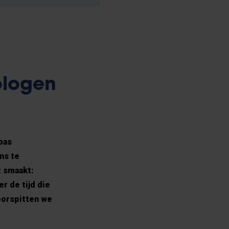
ologen
pas
ns te
t smaakt:
r de tijd die
oorspitten we