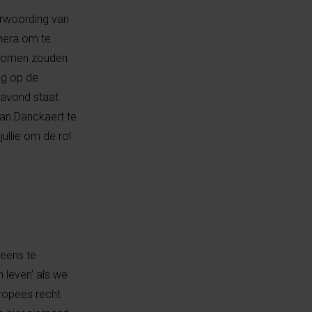
erwoording van
amera om te
 genomen zouden
ag op de
anavond staat
Jan Danckaert te
ullie om de rol
 eens te
 leven’ als we
uropees recht