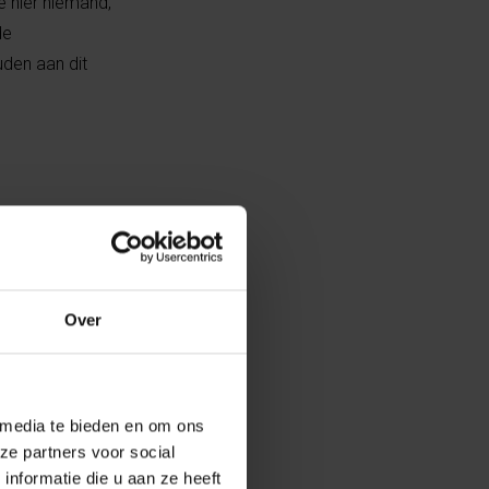
e hier niemand,
de
uden aan dit
Over
 media te bieden en om ons
ze partners voor social
nformatie die u aan ze heeft