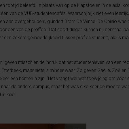
en toptijd beleefd. In plaats van op de klapstoelen in de aula, ko
 één van de VUB-studentencafés. Waarschijnlijk niet even leerrijk
gen aan overgehouden”, glundert Bram De Winne. De Opinio was b
door één van de proffen: “Dat soort dingen kunnen nu eenmaal a
er een zekere gemoedelijkheid tussen prof en student”, aldus mas
ni geven misschien de indruk dat het studentenleven van een re
 Etterbeek, maar niets is minder waar. Zo geven Gaëlle, Zoë en 
 keer een homerun zijn. “Het vraagt wel wat toewijding om voor 
 naar de andere campus, maar het was elke keer de moeite waa
 in koor.