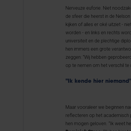
Nerveuze euforie. Niet noodza
de sfeer die heerst in de Nels
kijken of alles er oké uitziet - 
worden - en links en rechts wo
universiteit en de plechtige dip
hen immers een grote verantwoo
zeggen: “Wij hebben geprobeerd o
op te nemen om het verschil te
"Ik kende hier niemand
Maar vooraleer we beginnen nad
reflecteren op het academisch p
hen mogen geloven. “Ik weet het