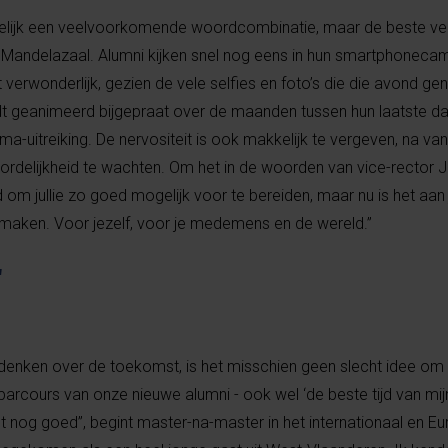
kelijk een veelvoorkomende woordcombinatie, maar de beste v
on Mandelazaal. Alumni kijken snel nog eens in hun smartphonec
niet verwonderlijk, gezien de vele selfies en foto’s die die avond
rdt geanimeerd bijgepraat over de maanden tussen hun laatste d
loma-uitreiking. De nervositeit is ook makkelijk te vergeven, na v
rdelijkheid te wachten. Om het in de woorden van vice-rector 
m jullie zo goed mogelijk voor te bereiden, maar nu is het aan j
 maken. Voor jezelf, voor je medemens en de wereld.”
"
enken over de toekomst, is het misschien geen slecht idee om
arcours van onze nieuwe alumni - ook wel ‘de beste tijd van mijn
 nog goed”, begint master-na-master in het internationaal en E