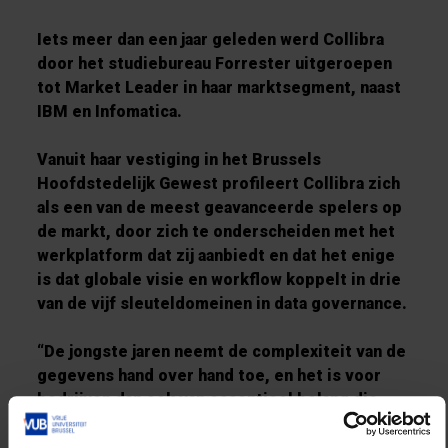
Iets meer dan een jaar geleden werd Collibra
door het studiebureau Forrester uitgeroepen
tot Market Leader in haar marktsegment, naast
IBM en Infomatica.
Vanuit haar vestiging in het Brussels
Hoofdstedelijk Gewest profileert Collibra zich
als een van de meest geavanceerde spelers op
de markt, door zich te onderscheiden met het
werkplatform dat zij aanbiedt en dat het enige
is dat globale visie en workflow koppelt in drie
van de vijf sleuteldomeinen in data governance.
“De jongste jaren neemt de complexiteit van de
gegevens hand over hand toe, en het is voor
bedrijven dan ook van essentieel belang die
gegevens gemakkelijk terug te kunnen vinden
en kwaliteitsgegevens afkomstig van