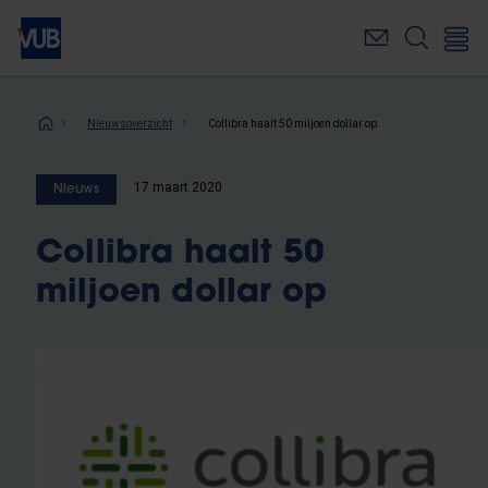
Overslaan
en
naar
de
inhoud
Kruimelpad
Nieuwsoverzicht
Collibra haalt 50 miljoen dollar op
gaan
17 maart 2020
Nieuws
Collibra haalt 50
miljoen dollar op