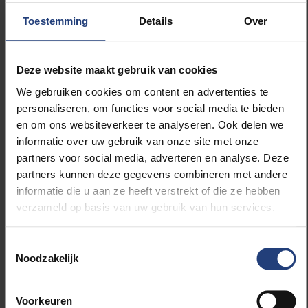
betrouwbare bronnen te identificeren om ze te
Toestemming
Details
Over
gebruiken bij hun besluitvorming, analyse en
verplichte reporting ", verduidelijkt Felix Van
de Maele, CEO bij Collibra. “Collibra biedt een
Deze website maakt gebruik van cookies
oplossing waarmee databeheerders of Chief
We gebruiken cookies om content en advertenties te
Data Officers en elke kenniswerker de
personaliseren, om functies voor social media te bieden
gegevens die zij verwerken volledig kunnen
en om ons websiteverkeer te analyseren. Ook delen we
vertrouwen en de waarde van hun
informatie over uw gebruik van onze site met onze
bedrijfsgegevens kunnen maximaliseren”.
partners voor social media, adverteren en analyse. Deze
partners kunnen deze gegevens combineren met andere
informatie die u aan ze heeft verstrekt of die ze hebben
verzameld op basis van uw gebruik van hun services.
Lees meer over:
Toestemmingsselectie
Noodzakelijk
Carrière
Voorkeuren
Wetenschap en onderzoek