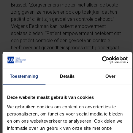
Brussel. “Zorgverleners moeten niet alleen de beste
zorg geven, ze moeten er ook op toekijken dat hun
patiënt of cliënt zijn gevoel van controle behoudt.”
Volgens Eeckman kan ‘patient empowerment’
soelaas bieden. “Patient empowerment betekent dat
een patiënt controle of een gevoel van controle
heeft over het gezondheidsproces dat hij ondergaat.
De zorgverlener monopoliseert de controle niet,
maar deelt die voor een stuk met de patiënt. Om
daartoe te komen staan twee kernbegrippen
centraal: ‘respect’ en ‘samen’.” Lees meer op
Toestemming
Details
Over
knack.be
.
Deze website maakt gebruik van cookies
We gebruiken cookies om content en advertenties te
personaliseren, om functies voor social media te bieden
Lees meer over:
en om ons websiteverkeer te analyseren. Ook delen we
informatie over uw gebruik van onze site met onze