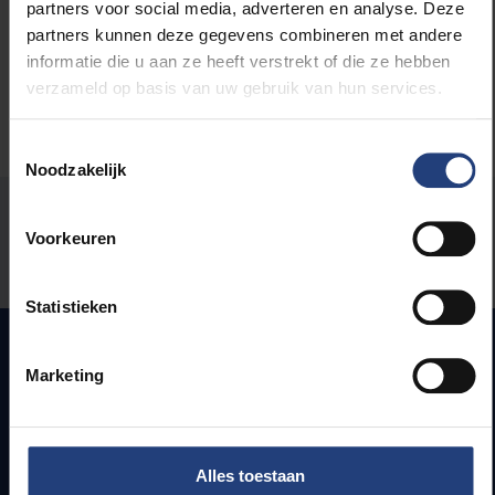
Maatschappij en engagement
partners voor social media, adverteren en analyse. Deze
partners kunnen deze gegevens combineren met andere
informatie die u aan ze heeft verstrekt of die ze hebben
verzameld op basis van uw gebruik van hun services.
Toestemmingsselectie
Noodzakelijk
Stond er een fout op deze pagina?
Voorkeuren
Laat het ons weten
Statistieken
Marketing
Snel naar
Webmail
Alles toestaan
Jobs