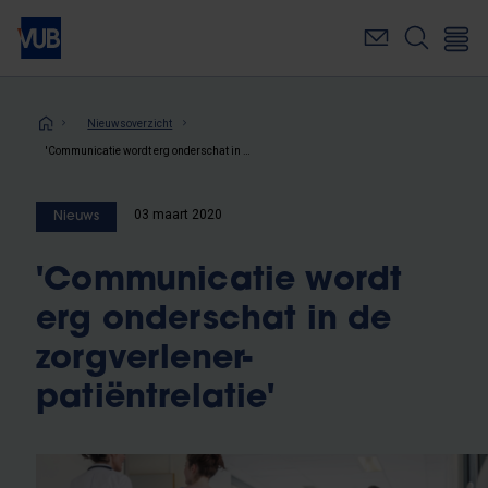
Overslaan
en
naar
de
inhoud
Kruimelpad
Nieuwsoverzicht
gaan
'Communicatie wordt erg onderschat in de zorgverlener-patiëntrelatie'
03 maart 2020
Nieuws
'Communicatie wordt
erg onderschat in de
zorgverlener-
patiëntrelatie'