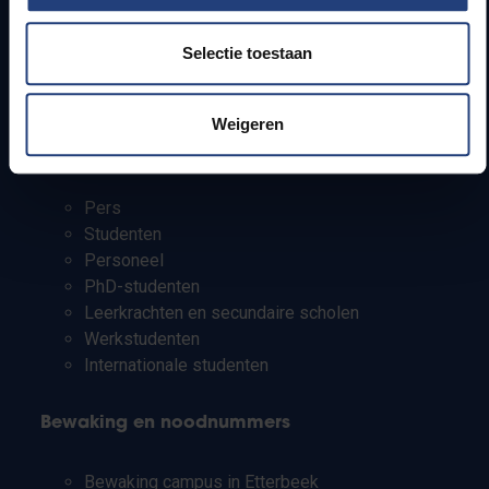
Lesroosters
Bereikbaarheid
Selectie toestaan
Onderzoeksgroepen
Campusfaciliteiten
Weigeren
Info voor
Pers
Studenten
Personeel
PhD-studenten
Leerkrachten en secundaire scholen
Werkstudenten
Internationale studenten
Bewaking en noodnummers
Bewaking campus in Etterbeek