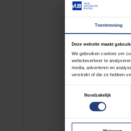
Brussel heeft het erfgoedbehoud
betwistbare interventies. Maar 
door theoretische stromingen d
Toestemming
belast met erfgoedbeleid hebben
bibliotheken, archiefcentra en 
Deze website maakt gebruik
praktijkgericht”
, legt Ine Wouters 
We gebruiken cookies om cont
voorafgaande theoretische studi
websiteverkeer te analyseren
media, adverteren en analys
verstrekt of die ze hebben v
Toestemmingsselectie
De master is bestemd voor archit
Noodzakelijk
archeoloog, chemicus, ingenieur
ook bedoeld om projectontwerpe
nog meer te sensibiliseren voor
Weigeren