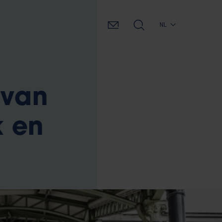
NL
 van
k en