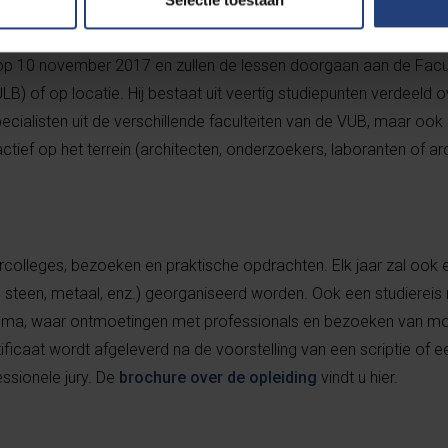
 op 10 november 2017
en zullen de lessen doorgaan aan de Facul
B) of op locatie. Hij bestaat uit veertig studiepunten verdeeld o
ialisten uit de verschillende faculteiten van de VUB, maar ook
ctief op het terrein (architecten, onderzoekers, laboranten of arc
rcolleges, bezoeken en praktische opdrachten. Elk jaar zal ook 
, steen, metaal, enz.) georganiseerd worden. Ook een studiereis 
amma, waar ontmoetingen met professionals en bezoeken van m
tificaat wordt afgeleverd na de voorstelling van een scriptie of e
ssionele jury. De
brochure over de opleiding
vindt u hier.