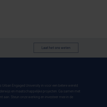
Laat het ons weten
ls Urban Engaged University in voor een betere wereld
derwijs en maatschappelijke projecten. Ga samen met
t aan. Steun onze werking en investeer mee in de