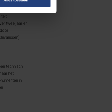
teit
ver twee jaar en
 door
hivarissen).
een technisch
naar het
onumenten in
en