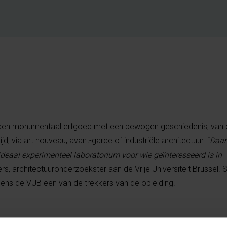
eiden monumentaal erfgoed met een bewogen geschiedenis, van 
, via art nouveau, avant-garde of industriële architectuur. “
Daar
ideaal experimenteel laboratorium voor wie geïnteresseerd is in
ers, architectuuronderzoekster aan de Vrije Universiteit Brussel
amens de VUB een van de trekkers van de opleiding.