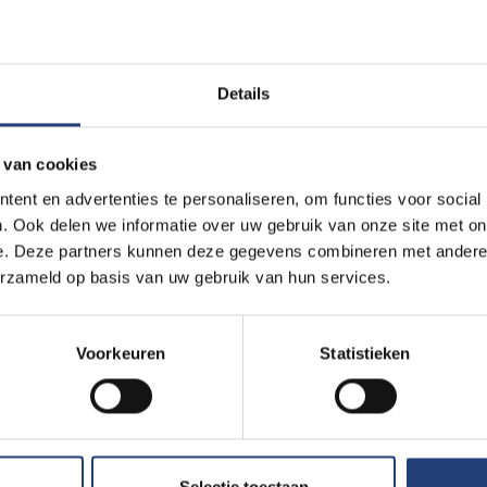
 indertijd op uiteenlopende manieren aangepakt, wat soms aanle
vandaag stellen ze vaak een voorbeeld en zijn ze alleszins steed
ie het debat aanwakkeren. Verscheidene Europese of nationale i
Details
 er hun hoofdzetel en er is een grote concentratie aan gespeci
privéverzamelaars, binnen handbereik van de studenten “
Dit onderw
 van cookies
uit, “
en zal het integrale proces van het restauratieproject beha
ent en advertenties te personaliseren, om functies voor social
es tot de werf
.”
. Ook delen we informatie over uw gebruik van onze site met on
e. Deze partners kunnen deze gegevens combineren met andere i
erzameld op basis van uw gebruik van hun services.
ecten, houders van een universitair masterdiploma (kunsthistoric
Voorkeuren
Statistieken
, enz.) en alle vakmensen betrokken bij bewaring-restauratie van
rs (zowel architecten als landschapsarchitecten) verder op te 
 het belang en het behoud van het Brussels erfgoed.
Selectie toestaan