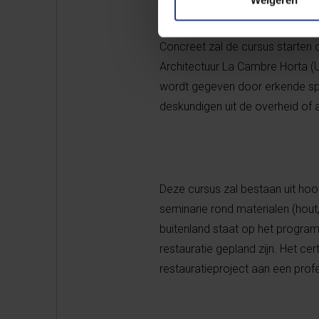
Concreet zal de cursus
starten
Architectuur La Cambre Horta (UL
wordt gegeven door erkende spec
deskundigen uit de overheid of a
Deze cursus zal bestaan uit hoo
seminarie rond materialen (hout
buitenland staat op het progr
restauratie gepland zijn. Het cer
restauratieproject aan een profe