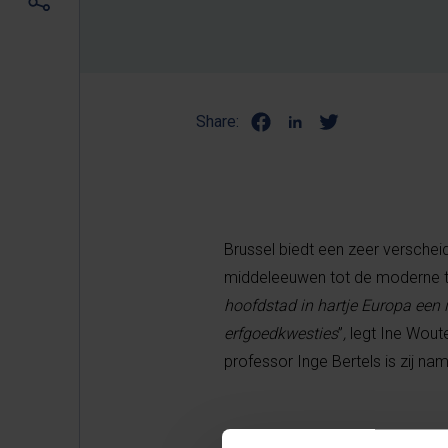
Share:
Brussel biedt een zeer versch
middeleeuwen tot de moderne tijd
hoofdstad in hartje Europa een 
erfgoedkwesties
”
,
legt Ine Wout
professor Inge Bertels is zij n