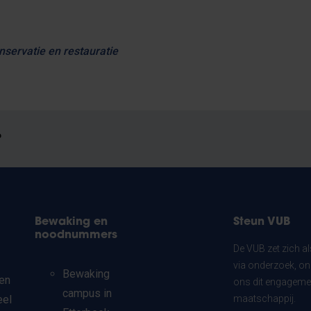
nservatie en restauratie
?
Bewaking en
Steun VUB
noodnummers
De VUB zet zich a
via onderzoek, on
Bewaking
en
ons dit engagemen
campus in
eel
maatschappij.