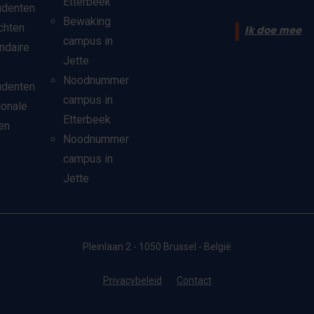
Etterbeek
udenten
Bewaking
chten
Ik doe mee
campus in
ndaire
Jette
Noodnummer
udenten
campus in
ionale
Etterbeek
en
Noodnummer
campus in
Jette
Pleinlaan 2 - 1050 Brussel - België
Privacybeleid
Contact