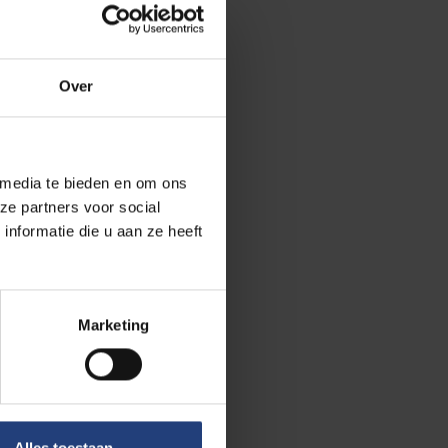
iding gaf tot
s ingegeven
nstellingen
Over
aliseerde
ijs is
ndelen, van de
 media te bieden en om ons
ze partners voor social
nformatie die u aan ze heeft
us, historicus,
Marketing
 erfgoed. Ze is
leiden en ze
Alles toestaan