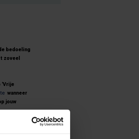
 de bedoeling
et zoveel
 'Vrije
te
wanneer
op jouw