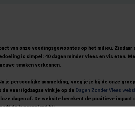
pact van onze voedingsgewoontes op het milieu
. Ziedaar
bedoeling is simpel: 40 dagen minder vlees en vis eten. M
nieuwe smaken verkennen.
a je persoonlijke aanmelding, voeg je je bij de onze groep
ns de veertigdaagse vink je op de
Dagen Zonder Vlees websi
isloze dagen af. De website berekent de positieve impact 
oudt de tussenstand bij.