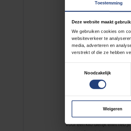
Klein, maar
Toestemming
De groep met VUB-deelnemers br
Deze website maakt gebruik
voor de universiteitencompetitie
We gebruiken cookies om cont
Dagen Zonder Vlees kookboe
websiteverkeer te analyseren
loopt vanaf 10 febuari, maar nog
media, adverteren en analys
verstrekt of die ze hebben v
Toestemmingsselectie
Noodzakelijk
Veggie, wa
Van alle verkochte maaltijden in
lagere ecologische voetafdruk.
Weigeren
Voor een kilo dierlijk eiwit heb