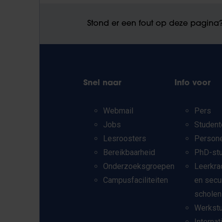
Stond er een fout op deze pagina
Snel naar
Info voor
Webmail
Pers
Jobs
Student
Lesroosters
Person
Bereikbaarheid
PhD-st
Onderzoeksgroepen
Leerkra
Campusfaciliteiten
en secu
scholen
Werkst
Internat