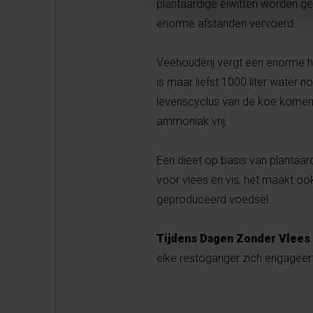
plantaardige eiwitten worden g
enorme afstanden vervoerd.
Veehouderij vergt een enorme h
is maar liefst 1000 liter water n
levenscyclus van de koe komen 
ammoniak vrij.
Een dieet op basis van plantaard
voor vlees en vis, het maakt oo
geproduceerd voedsel.
Tijdens Dagen Zonder Vlees
elke restoganger zich engageert