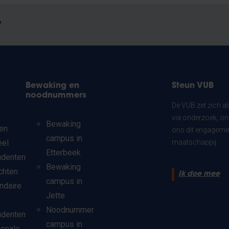
?
Bewaking en
Steun VUB
noodnummers
De VUB zet zich a
via onderzoek, on
Bewaking
en
ons dit engagemen
campus in
eel
maatschappij.
Etterbeek
udenten
Bewaking
chten
Ik doe mee
campus in
ndaire
Jette
Noodnummer
udenten
campus in
ionale