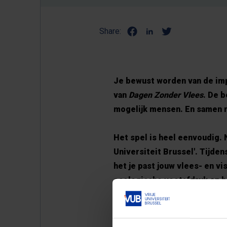
Share:
Je bewust worden van
de im
van
Dagen Zonder Vlees
. De 
mogelijk mensen. En samen 
Het spel is heel eenvoudig. N
Universiteit Brussel'. Tijde
het je past jouw vlees- en v
ecologische voetafdruk en h