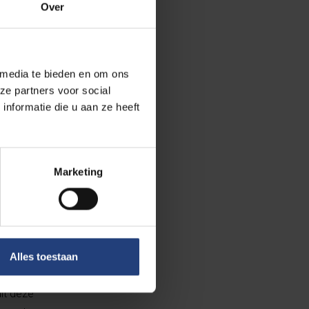
Over
eerde zielen
n van onze
 media te bieden en om ons
n boek, De teller
ze partners voor social
nformatie die u aan ze heeft
Marketing
g heeft een
Alles toestaan
uit deze