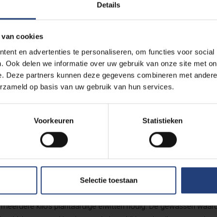
 DAPPER
Details
eidt intussen gestaag uit, maar we zoeken nog steeds gemotiv
 van cookies
. Wie zich bij het
VUB-team
voegt, maakt bovendien kans op ee
ent en advertenties te personaliseren, om functies voor social
ken
. Meer nog, hoe sneller je je aansluit, hoe groter je kans op ee
. Ook delen we informatie over uw gebruik van onze site met on
 tot 26 maart kan je starten.
e. Deze partners kunnen deze gegevens combineren met andere i
erzameld op basis van uw gebruik van hun services.
Voorkeuren
Statistieken
arom ook alweer?
 het
VUB-restaurant
is
20% nu al vegetarisch
. Veggie voedin
Selectie toestaan
 je meerdere kilo’s plantaardige eiwitten nodig. De gewassen waar