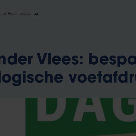
Dagen Zonder Vlees: bespaar op je ecologische voetafdruk
der Vlees: besp
logische voetafd