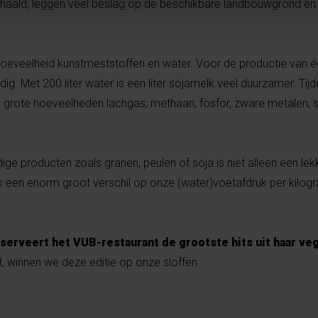
ehaald, leggen veel beslag op de beschikbare landbouwgrond e
oeveelheid kunstmeststoffen en water. Voor de productie van éé
odig. Met 200 liter water is een liter sojamelk veel duurzamer. Tij
grote hoeveelheden lachgas, methaan, fosfor, zware metalen, s
ige producten zoals granen, peulen of soja is niet alleen een lekk
k een enorm groot verschil op onze (water)voetafdruk per kilog
serveert het VUB-restaurant de grootste hits uit haar v
, winnen we deze editie op onze sloffen.