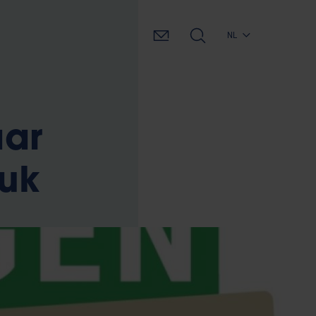
NL
aar
ruk