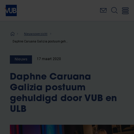
Overslaan
en
naar
de
inhoud
Kruimelpad
Nieuwsoverzicht
gaan
Daphne Caruana Galizia postuum gehuldigd door VUB en ULB
17 maart 2020
Nieuws
Daphne Caruana
Galizia postuum
gehuldigd door VUB en
ULB