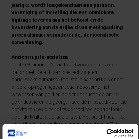
jaarlijks wordt toegekend aan een persoon,
vereniging of instelling die een onmisbare
bijdrage leveren aan het behoud en de
bevordering van de vrijheid van meningsuiting
in een alsmaar veranderende, democratische
samenleving.
Anticorruptie-activiste
Daphne Caruana Galizia beantwoordde tenvolle aan
dat profiel. De anticorruptie-activiste en
onderzoeksjournaliste focuste in haar artikels onder
andere op regeringscorruptie, nepotisme, het
witwassen van geld en de banden tusen de online
gokindustrie en de georganiseerde misdaad.Voor die
activiteiten werd ze tot tweemaal toe gearresteerd
door de Maltese politiediensten. Het bracht haar niet
tot zwijgen: haar artikels bleven verschijnen in The
Suday Times of Malta en later in The Malta