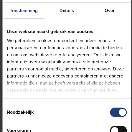
Independent.
Toestemming
Details
Over
Galizia hield er ook een veelgelezen blog op na,
Running Commentary, waarin ze man en paard
noemde. Dat leverde verschillende klachten op,
Deze website maakt gebruik van cookies
waarbij ze voor sommige zelfs voor de rechter werd
We gebruiken cookies om content en advertenties te
gedaagd. Op 16 oktober 2017 werd ze dan definitief
personaliseren, om functies voor social media te bieden
het zwijgen opgelegd door de bomaanslag.
en om ons websiteverkeer te analyseren. Ook delen we
informatie over uw gebruik van onze site met onze
partners voor social media, adverteren en analyse. Deze
partners kunnen deze gegevens combineren met andere
informatie die u aan ze heeft verstrekt of die ze hebben
Lees meer over:
verzameld op basis van uw gebruik van hun services.
Maatschappij en engagement
Toestemmingsselectie
Noodzakelijk
Carrière
Voorkeuren