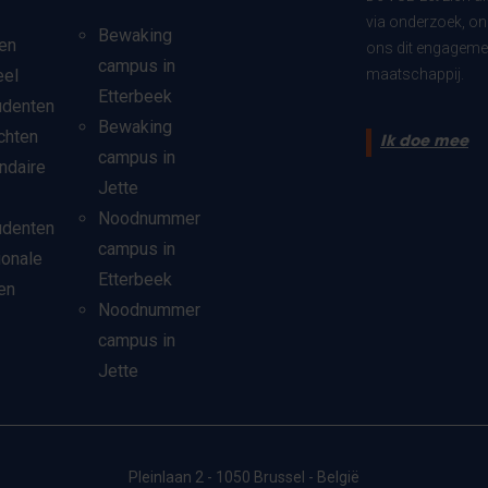
via onderzoek, on
Bewaking
en
ons dit engagemen
campus in
eel
maatschappij.
Etterbeek
udenten
Bewaking
chten
Ik doe mee
campus in
ndaire
Jette
Noodnummer
udenten
campus in
ionale
Etterbeek
en
Noodnummer
campus in
Jette
Pleinlaan 2 - 1050 Brussel - België