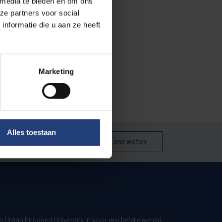
 media te bieden en om ons
ze partners voor social
nformatie die u aan ze heeft
Marketing
Alles toestaan
Laat het ons weten
ls Urban Engaged University in voor een betere wereld