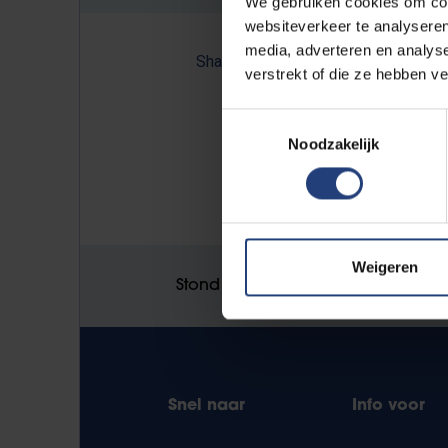
We gebruiken cookies om cont
websiteverkeer te analyseren
media, adverteren en analys
Share:
verstrekt of die ze hebben v
Toestemmingsselectie
Noodzakelijk
NULL
Weigeren
Stond er een fout op deze pagina
Snel naar
Info voor