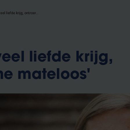
'Dat ik zoveel liefde krijg, ontroert me mateloos'
eel liefde krijg,
me mateloos'