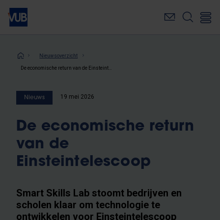
Overslaan
en
naar
de
inhoud
Kruimelpad
Nieuwsoverzicht
gaan
De economische return van de Einsteintelescoop
19 mei 2026
Nieuws
De economische return
van de
Einsteintelescoop
Smart Skills Lab stoomt bedrijven en
scholen klaar om technologie te
ontwikkelen voor Einsteintelescoop