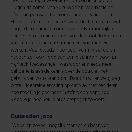
B-PHOT vertegenwoordigt zij de VUB in dit project.
“Tegen de zomer van 2026 wordt bijvoorbeeld de
afwerking verwacht van onze eigen cleanroom in
Halle. In zo’n ruimte houden we de luchtdruk altijd wat
hoger dan daarbuiten om ze zo stofvrij mogelijk te
houden. Stof is namelijk een van de grootste vijanden
van de ultraprecieze instrumenten waarmee we
werken. Maar steeds meer bedrijven in Vlaanderen
hebben zelf ook nood aan zo’n cleanroom voor hun
hightech-toepassingen, waardoor er steeds meer
behoefte is aan de kennis over de bouw en het
gebruik van zo’n cleanroom. Daarom willen we graag
onze uitgebreide ervaring op dat vlak met hen delen;
hoe moet je je gedragen in zo’n cleanroom, hoe
kleed je je, hoe hou je alles proper, enzovoort.”
Duizenden jobs
“We willen zoveel mogelijk mensen en bedrijven