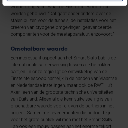
worden, ongeacht waar de Einsteintelescoop zal
worden gebouwd. “Dat gaat onder andere over de
stalen buizen voor de tunnels, de installaties voor het
creëren van cryogene omgevingen, geavanceerde
componenten voor de meetapparatuur, enzovoort.”
Onschatbare waarde
Een interessant aspect aan het Smart Skills Lab is de
internationale samenwerking tussen alle betrokken
partijen. In onze regio ligt de ontwikkeling van de
Einsteintelescoop namelijk in de handen van Vlaamse
en Nederlandse instellingen, maar ook de RWTH uit
Aken, een van de grootste technische universiteiten
van Duitsland. Alleen al die kennisuitwisseling is van
onschatbare waarde voor elk van de partners in het
project. Samen met evenementen die bedoeld zijn
voor het grote publiek wil men met het Smart Skills
Lab ook een mouw passen aan het enorme tekort