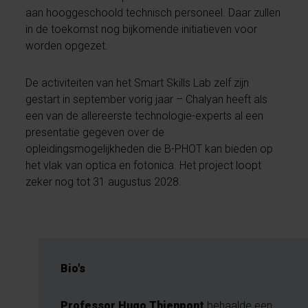
aan hooggeschoold technisch personeel. Daar zullen
in de toekomst nog bijkomende initiatieven voor
worden opgezet.
De activiteiten van het Smart Skills Lab zelf zijn
gestart in september vorig jaar – Chalyan heeft als
een van de allereerste technologie-experts al een
presentatie gegeven over de
opleidingsmogelijkheden die B-PHOT kan bieden op
het vlak van optica en fotonica. Het project loopt
zeker nog tot 31 augustus 2028.
Bio's
Professor Hugo Thienpont
behaalde een