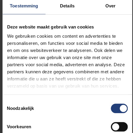
in het leven werd geroepen.
Toestemming
Details
Over
Win een boek
Deze website maakt gebruik van cookies
We gebruiken cookies om content en advertenties te
E-mail naar
marcom@vub.be
en maak kans op een
personaliseren, om functies voor social media te bieden
gratis exemplaar. Niet gewonnen? Dan je het boek
en om ons websiteverkeer te analyseren. Ook delen we
ook online bestellen via
info@aspeditions.be
.
informatie over uw gebruik van onze site met onze
partners voor social media, adverteren en analyse. Deze
partners kunnen deze gegevens combineren met andere
informatie die u aan ze heeft verstrekt of die ze hebben
verzameld op basis van uw gebruik van hun services.
Lees meer over:
Toestemmingsselectie
weKONEKT
Noodzakelijk
Maatschappij en engagement
Voorkeuren