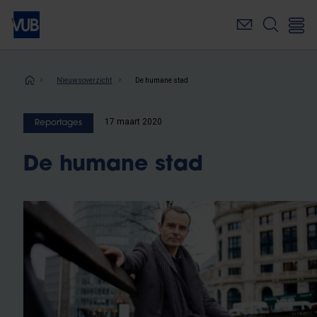
Overslaan
en
naar
de
inhoud
Kruimelpad
Nieuwsoverzicht
De humane stad
gaan
17 maart 2020
Reportages
De humane stad