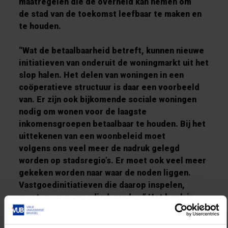
maatregelen die de overheid kan nemen om
de
stad van de toekomst leefbaar te maken en
te houden.
“Wat de betaalbaarheid betreft, kunnen nieuwe
initiatieven van onderuit de woningmarkt uit het
slop halen. Het delen van woningen in een
coöperatieve
structuur is daar een voorbeeld
van. Er zijn ook bijkomende sociale
woningen
nodig om wonen voor de laagste
inkomensgroepen betaalbaar te houden. Bij het
uittekenen van een woonbeleid moet
volgens
ons veel meer de nadruk gelegd
worden op stadsregio’s. Er moet ook
veel meer
gekeken worden naar waar de noden liggen.
Vastgoedinitiatieven die daarop inspelen,
moeten aangemoedigd worden.” Het
boek is
een initiatief van de nieuwe denktank Poincaré,
die eind augustus door rector Caroline Pauwels