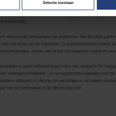
Selectie toestaan
l niet met N-VA. Open VLD wil niet zonder N-VA. CD&V eist een mi
ten. Het resultaat: politieke patstelling, gevoed door ego’s en ve
 Op leiderschap.
t: vervroegde verkiezingen zijn uitgesloten. Het Brussels parle
vóór het einde van de legislatuur. De parlementsleden kunnen dus
e belastingbetaler, zonder dat ze hun voornaamste opdracht vervu
oordiger is geen statussymbool, maar een opdracht. De huidig
er verantwoordelijkheid – is een regelrechte kaakslag voor de 
olitieke stilstand. En de prijs die we betalen is niet alleen econ
osie van het vertrouwen in de democratie zelf.