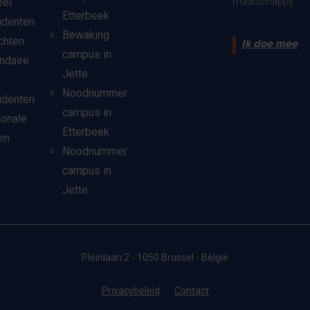
eel
maatschappij.
Etterbeek
udenten
Bewaking
chten
Ik doe mee
campus in
ndaire
Jette
Noodnummer
udenten
campus in
ionale
Etterbeek
en
Noodnummer
campus in
Jette
Pleinlaan 2 - 1050 Brussel - België
Privacybeleid
Contact