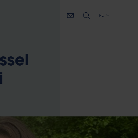
NL
ssel
i