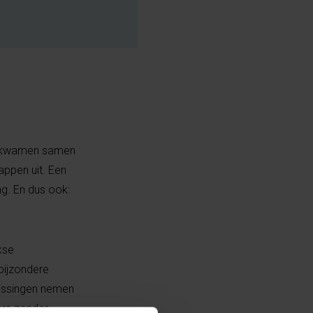
Ze kwamen samen
appen uit. Een
ng. En dus ook:
kse
bijzondere
slissingen nemen
ers zonder