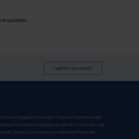
e-brusselse-
Laat het ons weten
ls Urban Engaged University in voor een betere wereld
derwijs en maatschappelijke projecten. Ga samen met
t aan. Steun onze werking en investeer mee in de