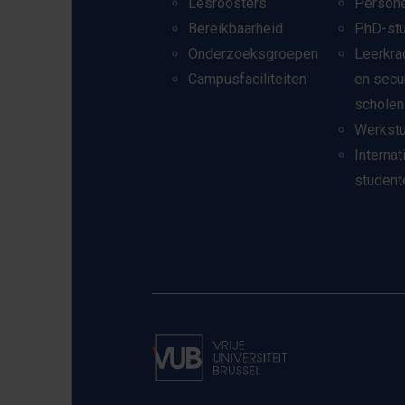
Lesroosters
Person
Bereikbaarheid
PhD-st
Onderzoeksgroepen
Leerkra
Campusfaciliteiten
en secu
scholen
Werkst
Internat
student