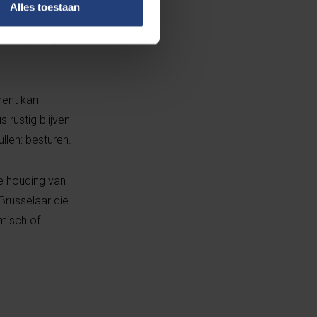
Alles toestaan
nisterpost.
to’s, terwijl de
ment kan
 rustig blijven
llen: besturen.
e houding van
Brusselaar die
omisch of