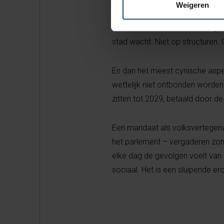
Weigeren
– het zijn de mensen erin. PS wi
Team Fouad Ahidar wordt uitgeslo
stad wacht. Niet op structuren.
En dan het meest cynische aspec
wettelijk niet ontbonden worden 
zitten tot 2029, betaald door d
Een mandaat als volksvertegenw
het parlement – vergaderen zond
elke dag de gevolgen voelt van p
sociaal. Het is een sluipende er