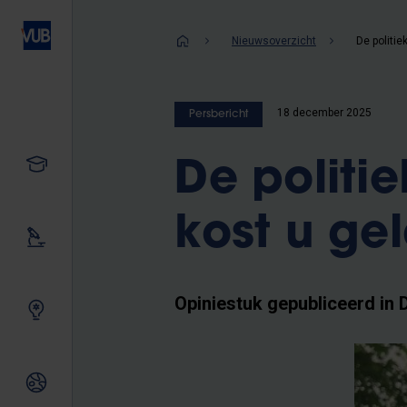
Overslaan
en
Kruimelpad
Nieuwsoverzicht
naar
de
inhoud
18 december 2025
Persbericht
gaan
Studeren
De politie
kost u gel
Ons onderzoek
Opiniestuk gepubliceerd in
Samen innoveren
Internationale relaties