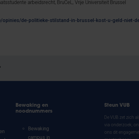
sstudente arbeidsrecht, BruCeL, Vrije Universiteit Brussel
/opinies/de-politieke-stilstand-in-brussel-kost-u-geld-niet-d
?
Bewaking en
Steun VUB
noodnummers
De VUB zet zich a
via onderzoek, on
Bewaking
en
ons dit engagemen
campus in