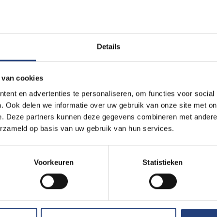
 om de vergoedingen tijdelijk te koppelen aan aanwezigheid of aa
erdwijnen stilletjes in commissies. Een kleine verplichte loonsve
blijk van verantwoordelijkheidszin, terwijl ze wettelijk verplicht 
Details
 van cookies
elaar? Dat politieke stilstand uw probleem is, niet dat van hen.
geren. Dat het mogelijk is om structurele problemen maandenla
ent en advertenties te personaliseren, om functies voor social
. Ook delen we informatie over uw gebruik van onze site met on
nanciële gevolgen.
e. Deze partners kunnen deze gegevens combineren met andere i
erzameld op basis van uw gebruik van hun services.
te investeringsdossiers blijven geblokkeerd: Metro 3, de heraanle
ovatiepremies – allemaal vast in een politiek vacuüm. Organisati
rheid in de sociale sector brokkelt af. De administratie werkt m
Voorkeuren
Statistieken
itgaven van vorig jaar. Nieuwe impulsen? Nul.
kt, is dat er géén systeemfout hoeft te zijn. Natuurlijk is België 
ommunautaire gevoeligheden. Maar het zijn niet de structuren di