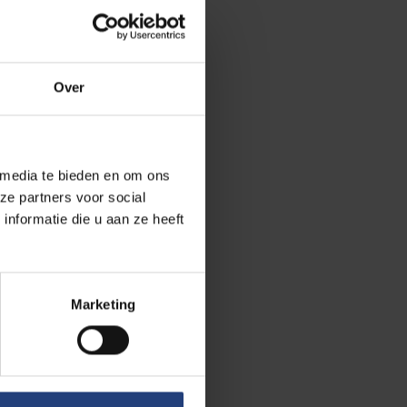
n daadwerkelijke
rlaging wordt
is en amper
Over
 Dat er wel
ng te laten
 media te bieden en om ons
ze partners voor social
nformatie die u aan ze heeft
g van
es wachten
et
Marketing
institutioneel
e vandaag falen