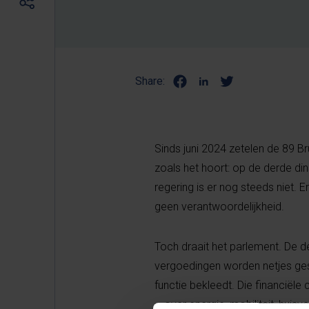
Share:
Sinds juni 2024 zetelen de 89 
zoals het hoort: op de derde di
regering is er nog steeds niet.
geen verantwoordelijkheid.
Toch draait het parlement. De 
vergoedingen worden netjes gest
functie bekleedt. Die financiële 
– over energie, mobiliteit, hui