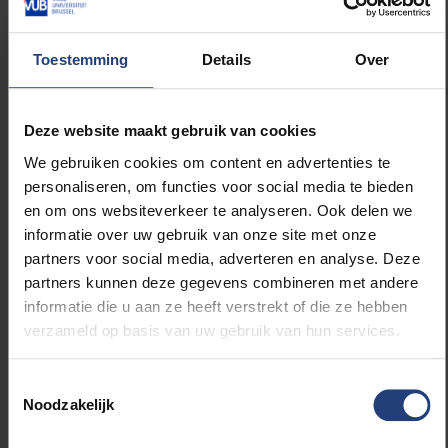
benadering van een politiek beladen onderwerp.
Terwijl discussies over mensen zonder wettig verblijf
vaak abstract en polariserend zijn, levert dit
Toestemming
Details
Over
participatieve onderzoek waardevolle inzichten in hun
dagelijkse realiteit. Liekens draait de rollen om: in
plaats van mensen zonder verblijfsrecht te
Deze website maakt gebruik van cookies
beschouwen als een bron van onveiligheid voor
We gebruiken cookies om content en advertenties te
anderen, onderzoekt hij juist hun eigen ervaringen van
personaliseren, om functies voor social media te bieden
onveiligheid in de stad. Zijn onderzoek toont hoe
en om ons websiteverkeer te analyseren. Ook delen we
zwaar en beklemmend deze gevoelens kunnen zijn.
informatie over uw gebruik van onze site met onze
"De angst voor controle bepaalt bijna elke stap die
partners voor social media, adverteren en analyse. Deze
ze zetten in de stad," zegt Liekens. "We spreken over
partners kunnen deze gegevens combineren met andere
een schaduw van deportatie die over alles hangt."
informatie die u aan ze heeft verstrekt of die ze hebben
Door de beleving van mensen zonder verblijfsrecht
verzameld op basis van uw gebruik van hun services.
centraal te stellen, biedt Liekens een tegenwicht
tegen de vaak eenzijdige beeldvorming van deze
Toestemmingsselectie
groep als “gevaarlijk” of gerelateerd aan
Noodzakelijk
veiligheidsproblemen.