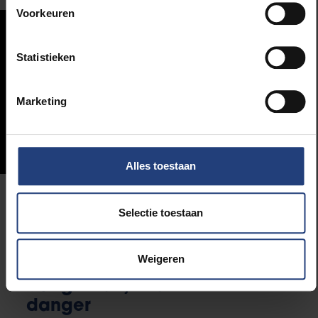
Voorkeuren
Statistieken
Marketing
Alles toestaan
Tentoonstelling: 15-17 november
Selectie toestaan
2024
Weigeren
Nous ne sommes pas
dangereux, nous sommes en
danger