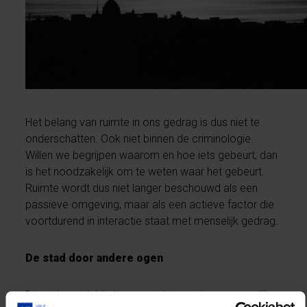
Het belang van ruimte in ons gedrag is dus niet te
onderschatten. Ook niet binnen de criminologie.
Willen we begrijpen waarom en hoe iets gebeurt, dan
is het noodzakelijk om te weten waar het gebeurt.
Ruimte wordt dus niet langer beschouwd als een
passieve omgeving, maar als een actieve factor die
voortdurend in interactie staat met menselijk gedrag.
De stad door andere ogen
Dit onderzoek biedt een vernieuwende en menselijke