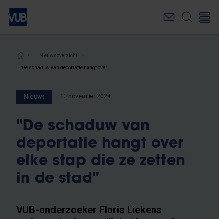
Overslaan
en
naar
de
inhoud
Kruimelpad
Nieuwsoverzicht
gaan
"De schaduw van deportatie hangt over elke stap die ze zetten in de stad"
13 november 2024
Nieuws
"De schaduw van
deportatie hangt over
elke stap die ze zetten
in de stad"
VUB-onderzoeker Floris Liekens