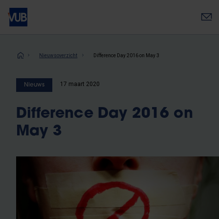
Overslaan
en
naar
de
inhoud
Kruimelpad
Nieuwsoverzicht
Difference Day 2016 on May 3
gaan
17 maart 2020
Nieuws
Difference Day 2016 on
May 3