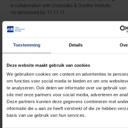
in collaboration with Crosstalks & Goethe Institute,
co-sponsored by: 11.11.11
16h30 - 17h00
Coffee break
Toestemming
Details
Ove
17h00-18h00
Live Magazine
Deze website maakt gebruik van cookies
18h00 - 18h30
Pauze – Bar
We gebruiken cookies om content en advertenties te persona
om functies voor social media te bieden en om ons websitev
18h30 - 19h45
te analyseren. Ook delen we informatie over uw gebruik van
Award Ceremony for Freedom of Expression
site met onze partners voor social media, adverteren en ana
Deze partners kunnen deze gegevens combineren met ande
informatie die u aan ze heeft verstrekt of die ze hebben ver
1. WAN The Golden Pen of Freedom
basis van uw gebruik van hun services.
2. Press Cartoon Europe