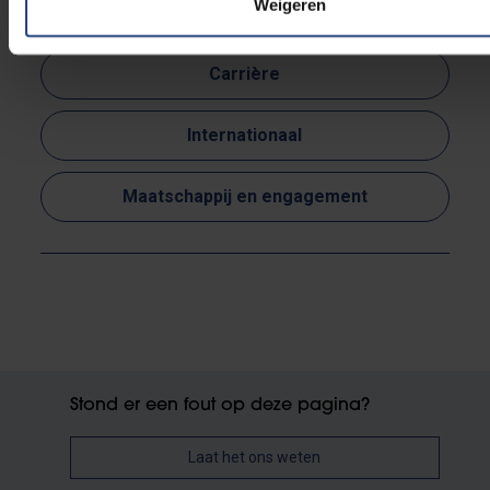
Weigeren
weKONEKT
Carrière
Internationaal
Maatschappij en engagement
Stond er een fout op deze pagina?
Laat het ons weten