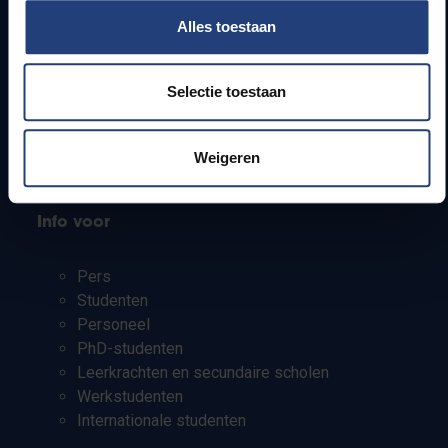
Alles toestaan
Webmail
Jobs
Selectie toestaan
Lesroosters
Bereikbaarheid
Onderzoeksgroepen
Weigeren
Campusfaciliteiten
Info voor
Pers
Studenten
Personeel
PhD-studenten
Leerkrachten en secundaire scholen
Werkstudenten
Internationale studenten