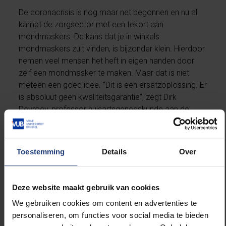
De coronacrisis is nog maar net begonnen en nu al
kampt de zorgsector met een tekort aan
mondmaskers. De kans dat je in winkels
mondmaskers zult vinden, is bijzonder klein. Hierdoor
nemen veel mensen het heft in eigen handen door
zelf een mondmasker te maken. Maar dat is niet
meteen een goed idee. “Dit is een ersatzoplossing. Er
is absoluut geen kwaliteitsgarantie”, zegt Dirk
Devroey, professor huisartsgeneeskunde aan de
VUB. "Uiteraard is iets beter dan niets, maar veilig is
het allesbehalve." Er is niet geweten hoeveel partikels
de gebruikte stof bij zelfgemaakte maskers doorlaat.
Toestemming
Details
Over
Lees meer op
bruzz.be
.
Deze website maakt gebruik van cookies
We gebruiken cookies om content en advertenties te
personaliseren, om functies voor social media te bieden