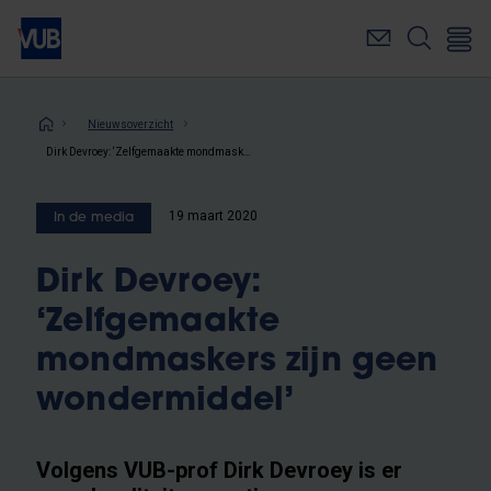
Overslaan
en
naar
de
inhoud
Kruimelpad
Nieuwsoverzicht
gaan
Dirk Devroey: ‘Zelfgemaakte mondmaskers zijn geen wondermiddel’
19 maart 2020
In de media
Dirk Devroey:
‘Zelfgemaakte
mondmaskers zijn geen
wondermiddel’
Volgens VUB-prof Dirk Devroey is er